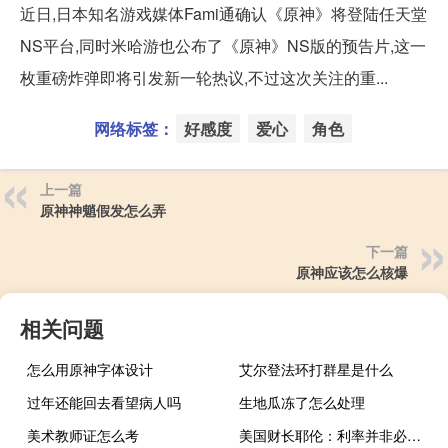
近日,日本知名游戏媒体Fami通确认《原神》将登陆任天堂
NS平台,同时米哈游也公布了《原神》NS版的预告片,这一
枚重磅炸弹即将引发新一轮热议,不过这次关注的重...
网络标签：
好感度
爱心
角色
上一篇
原神神魈假发怎么弄
下一篇
原神应该怎么核爆
相关问题
怎么用原神字体设计
艾尔登法环打群星是什么
过年还能回去看望病人吗
生地瓜冻了怎么处理
美术教师证怎么考
美国财长耶伦：利率并非必然长期保持高位