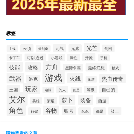
标签
光芒
云顶
元气
元素
剑网
主线
仙剑奇
开原
可以通过
小游戏
属性
卡丁车
手机
方舟
技能
攻略
最终幻想
星际争霸
模式
游戏
武器
火线
热血传奇
洛克
炮塔
玩家
王国
自己的
等级
的人
电脑
的是
艾尔
萝卜
装备
西游
荣耀
英雄
角色
谷物
账号
骑士
解锁
跑跑
都是
猜你想看的文章