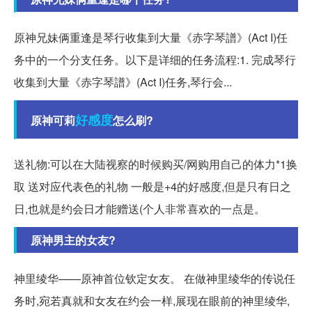
原神兄妹俩重逢是琴行收集到大量《赤字琴譜》(Act I)任
务中的一个分支任务。以下是详细的任务流程:1. 完成琴行
收集到大量《赤字琴譜》(Act I)任务,琴行会...
好感度
原神可莉
怎么刷?
送礼物:可以在大陆视察的时候购买/网购用自己的体力*1换
取 送对应代表色的礼物 一般是+4的好感度,但是只有日之
日,也就是约会日才能赠送(个人非常喜欢的一点是。
原神男主的女友?
神里绫华——原神首位钦定女友。 在做神里绫华的传说任
务时,宛若真就和女友在约会一样,展现在眼前的神里绫华,