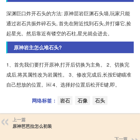
深渊巨口炸开石头的方法: 原神层岩巨渊石头墙,玩家只能
通过岩石共振炸碎石头, 首先在附近找到石头,并打爆它,捡
起星光。然后靠近有镂空的石柱,星光就会进去。
原神岩主怎么堆石头?
1、首先我们要打开原神,打开后切换为主角。 2、切换完
成后,将其属性改为岩属性。 3、修改完成后,长按E键瞄准
自己想放的位置。￼ 4、选择好位置后松开E键,即。
网络标签：
岩石
石像
石头
上一篇
原神芭芭拉怎么初装
下一篇