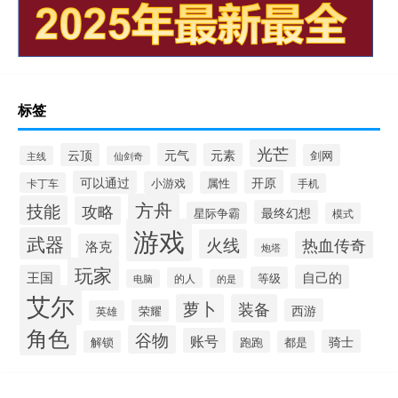
标签
光芒
云顶
元气
元素
剑网
主线
仙剑奇
开原
可以通过
小游戏
属性
卡丁车
手机
方舟
技能
攻略
最终幻想
星际争霸
模式
游戏
武器
火线
热血传奇
洛克
炮塔
玩家
王国
自己的
等级
的人
电脑
的是
艾尔
萝卜
装备
西游
荣耀
英雄
角色
谷物
账号
骑士
解锁
跑跑
都是