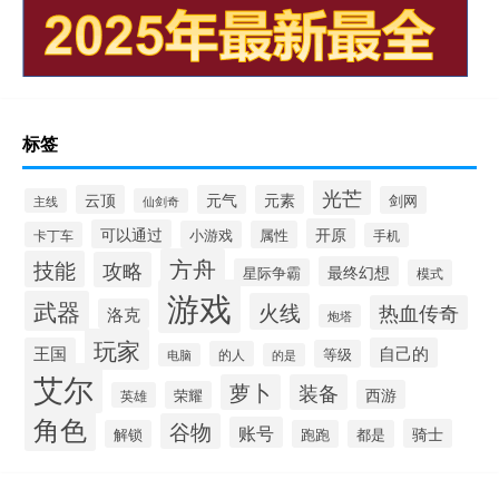
标签
光芒
云顶
元气
元素
剑网
主线
仙剑奇
开原
可以通过
小游戏
属性
卡丁车
手机
方舟
技能
攻略
最终幻想
星际争霸
模式
游戏
武器
火线
热血传奇
洛克
炮塔
玩家
王国
自己的
等级
的人
电脑
的是
艾尔
萝卜
装备
西游
荣耀
英雄
角色
谷物
账号
骑士
解锁
跑跑
都是