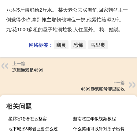
八:买5斤海鲜给2斤水。 某天老公去买海鲜,回家朝盆里一
倒觉得少称,拿到摊主那朝他摊位一扔,他紧忙给添2斤。
九:花1000多租的屋子堆满垃圾,人住屋外。 我... 她说。
网络标签：
幽灵
恐怖
马里奥
上一篇
凉屋游戏是4399
下一篇
4399游戏账号哪里回收
相关问题
星露谷物语怎么整容
越南吃过年饭视频教程
地下城堡3熔岩巨兽怎么过
什么英雄可以针对墨子出装