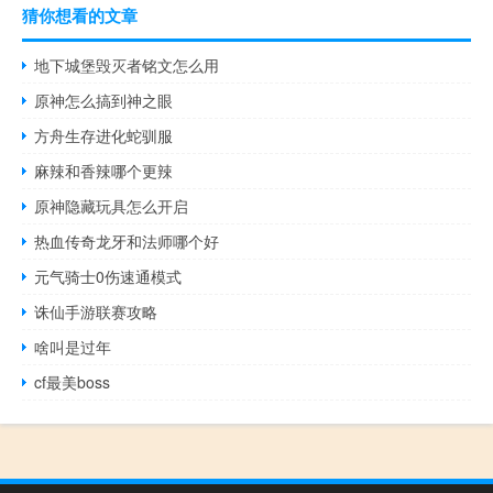
猜你想看的文章
地下城堡毁灭者铭文怎么用
原神怎么搞到神之眼
方舟生存进化蛇驯服
麻辣和香辣哪个更辣
原神隐藏玩具怎么开启
热血传奇龙牙和法师哪个好
元气骑士0伤速通模式
诛仙手游联赛攻略
啥叫是过年
cf最美boss