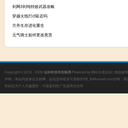
剑网3剑纯特效武器攻略
穿越火线打cf延迟吗
方舟生存进化重生
元气骑士如何更改悬赏
Copyright © 2012 - 2026
仙剑奇侠传攻略网
Powered by
网站分类目录
|
精选推
声明：本站内容来自互联网，如信息有错误可发邮件到f_fb#foxmail.com说明
本站仅为个人兴趣爱好，不接盈利性广告及商业合作