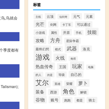
标签
云顶
元气
元素
主线
仙剑奇
鸟,鸟就会
光芒
可以通过
剑网
卡丁车
技能
开原
小游戏
属性
手机
方舟
攻略
星际争霸
武器
最终幻想
洛克
模式
每个季度都有
游戏
火线
炮塔
玩家
热血传奇
王国
电脑
自己的
等级
的人
的是
艾尔
萝卜
荣耀
英雄
isman);
角色
装备
西游
解锁
谷物
账号
骑士
跑跑
都是