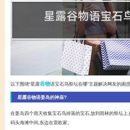
谷物
以下围绕“星露
语宝石鸟祭坛在哪”主题解决网友的困
星露谷物语姜岛的神庙?
在姜岛四个雨天收集宝石鸟掉落的宝石,放到雨林的祭坛上,
码头海滩中间,东边在雷欧家。