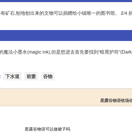
稀有矿石,刨地刨出来的文物可以捐赠给小镇唯一的图书馆。 2/4 
(magic ink),但是想进去首先要找到“暗黑护符”(Dark Tal
：
下水道
前妻
谷物
星露谷物语牧场
星露谷物语可以做裙子吗