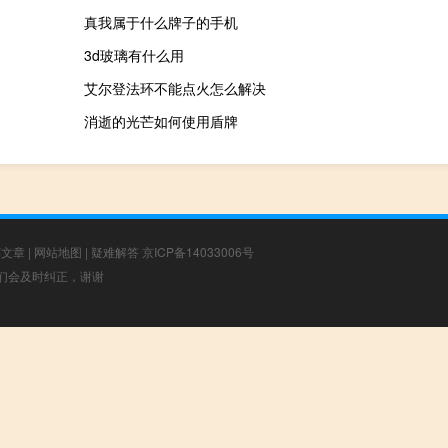
真我属于什么牌子的手机
3d玻璃有什么用
艾尔登法环不能点火怎么解决
消逝的光芒如何使用盾牌
荐文章
|
网站地图
|
疑难解答
京ICP备14033006号
，我们会及时纠正，谢谢