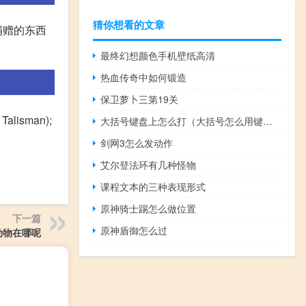
猜你想看的文章
捐赠的东西
最终幻想颜色手机壁纸高清
热血传奇中如何锻造
保卫萝卜三第19关
isman);
大括号键盘上怎么打（大括号怎么用键盘打出来）
剑网3怎么发动作
艾尔登法环有几种怪物
课程文本的三种表现形式
原神骑士踢怎么做位置
下一篇
原神盾御怎么过
动物在哪呢