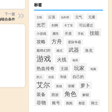
标签
下一篇
云顶
元气
元素
主线
仙剑奇
确啮合条件
光芒
可以通过
剑网
卡丁车
技能
开原
小游戏
属性
手机
方舟
攻略
星际争霸
武器
最终幻想
洛克
模式
游戏
火线
炮塔
玩家
热血传奇
王国
电脑
自己的
等级
的人
的是
艾尔
萝卜
荣耀
英雄
角色
装备
西游
解锁
谷物
账号
骑士
跑跑
都是