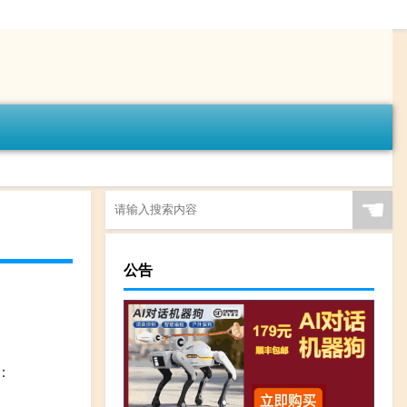
☚
公告
：