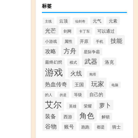
标签
云顶
元气
元素
主线
仙剑奇
光芒
可以通过
剑网
卡丁车
技能
开原
小游戏
属性
手机
方舟
攻略
星际争霸
武器
最终幻想
洛克
模式
游戏
火线
炮塔
玩家
热血传奇
王国
电脑
自己的
等级
的人
的是
艾尔
萝卜
荣耀
英雄
角色
装备
西游
解锁
谷物
账号
骑士
跑跑
都是