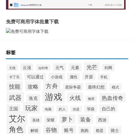
免费可商用字体批量下载
标签
光芒
云顶
元气
元素
剑网
主线
仙剑奇
开原
可以通过
小游戏
属性
卡丁车
手机
方舟
技能
攻略
最终幻想
星际争霸
模式
游戏
武器
火线
热血传奇
洛克
炮塔
玩家
王国
自己的
等级
的人
电脑
的是
艾尔
萝卜
装备
西游
荣耀
英雄
角色
谷物
账号
骑士
解锁
跑跑
都是