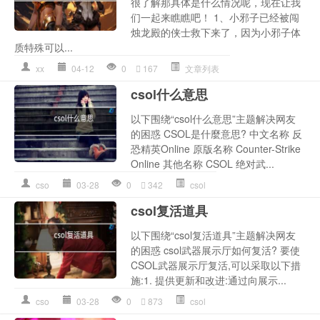
很了解那具体是什么情况呢，现在让我
们一起来瞧瞧吧！ 1、小邪子已经被闯
烛龙殿的侠士救下来了，因为小邪子体
质特殊可以...
xx
04-12
0
167
文章列表
csol什么意思
以下围绕“csol什么意思”主题解决网友
的困惑 CSOL是什麼意思? 中文名称 反
恐精英Online 原版名称 Counter-Strike
Online 其他名称 CSOL 绝对武...
cso
03-28
0
342
csol
csol复活道具
以下围绕“csol复活道具”主题解决网友
的困惑 csol武器展示厅如何复活? 要使
CSOL武器展示厅复活,可以采取以下措
施:1. 提供更新和改进:通过向展示...
cso
03-28
0
873
csol