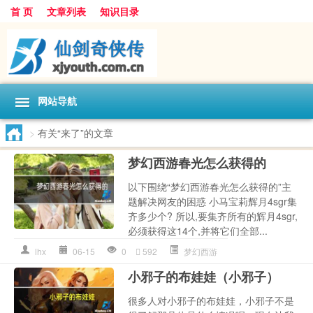
首 页
文章列表
知识目录
网站导航
>
有关“来了”的文章
梦幻西游春光怎么获得的
以下围绕“梦幻西游春光怎么获得的”主
题解决网友的困惑 小马宝莉辉月4sgr集
齐多少个? 所以,要集齐所有的辉月4sgr,
必须获得这14个,并将它们全部...
lhx
06-15
0
592
梦幻西游
小邪子的布娃娃（小邪子）
很多人对小邪子的布娃娃，小邪子不是