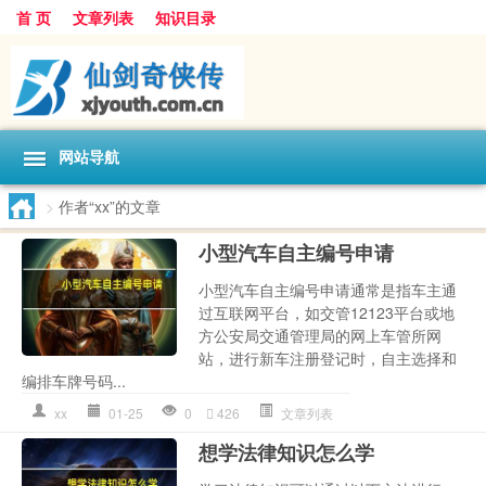
首 页
文章列表
知识目录
网站导航
>
作者“xx”的文章
小型汽车自主编号申请
小型汽车自主编号申请通常是指车主通
过互联网平台，如交管12123平台或地
方公安局交通管理局的网上车管所网
站，进行新车注册登记时，自主选择和
编排车牌号码...
xx
01-25
0
426
文章列表
想学法律知识怎么学