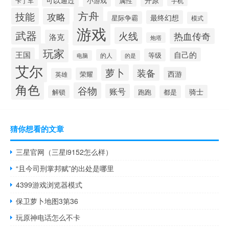
可以通过
小游戏
属性
卡丁车
手机
方舟
技能
攻略
最终幻想
星际争霸
模式
游戏
武器
火线
热血传奇
洛克
炮塔
玩家
王国
自己的
等级
的人
电脑
的是
艾尔
萝卜
装备
西游
荣耀
英雄
角色
谷物
账号
骑士
解锁
跑跑
都是
猜你想看的文章
三星官网（三星i9152怎么样）
“且今司刑掌邦赋”的出处是哪里
4399游戏浏览器模式
保卫萝卜地图3第36
玩原神电话怎么不卡