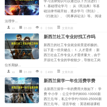
学习法律知识可以通过以下方法进行：
1. 基础理论学习 ： 从《民法典》等基
础法律书籍开始，逐步学习《刑法》、
《行政法》、《民事诉讼法》等。 阅读
法理学...
xx
01-09
0
596
文章列表
新西兰社工专业好找工作吗
新西兰的社工专业就业前景是积极的。
以下是一些关键点： 1. 人才需求 ：新
西兰社会工作专业人才需求量大，由于
开设社工专业的学校较少，导致社工岗
位长期缺...
xx
01-09
0
499
文章列表
新西兰留学一年生活费学费
去新西兰留学一年的费用大致如下： 学
费 中小学 ：公立中学约8000-10000新
西兰元/年，私立中学约15000-25000新
西兰元/年。 语言学校 ：英语精读课程