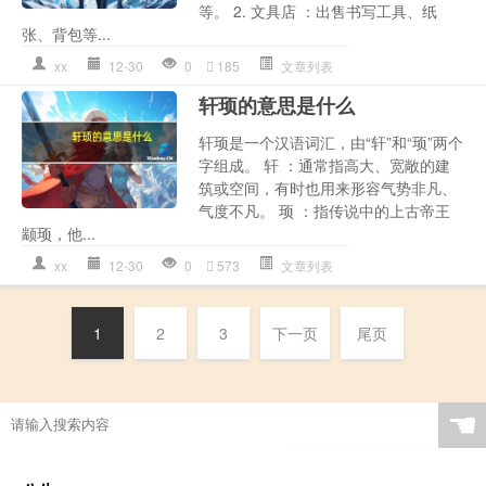
等。 2. 文具店 ：出售书写工具、纸
张、背包等...
xx
12-30
0
185
文章列表
轩顼的意思是什么
轩顼是一个汉语词汇，由“轩”和“顼”两个
字组成。 轩 ：通常指高大、宽敞的建
筑或空间，有时也用来形容气势非凡、
气度不凡。 顼 ：指传说中的上古帝王
颛顼，他...
xx
12-30
0
573
文章列表
1
2
3
下一页
尾页
☚