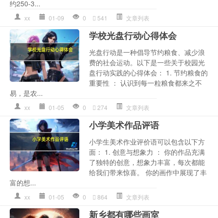
约250-3...
xx
01-09
0
541
文章列表
学校光盘行动心得体会
光盘行动是一种倡导节约粮食、减少浪
费的社会运动。以下是一些关于校园光
盘行动实践的心得体会： 1. 节约粮食的
重要性 ： 认识到每一粒粮食都来之不
易，是农...
xx
01-05
0
274
文章列表
小学美术作品评语
小学生美术作业评价语可以包含以下方
面： 1. 创意与想象力 ： 你的作品充满
了独特的创意，想象力丰富，每次都能
给我们带来惊喜。 你的画作中展现了丰
富的想...
xx
01-05
0
864
文章列表
新乡都有哪些画室