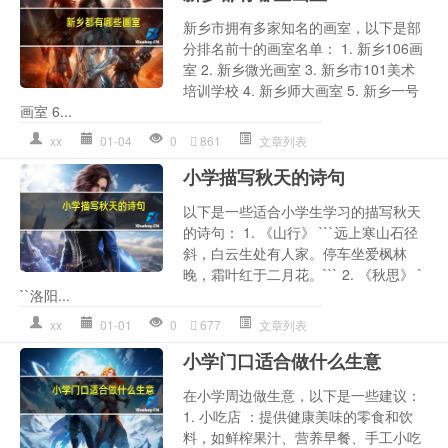
新乡市拥有多家知名的画室，以下是部
分排名前十的画室名单： 1. 新乡106画
室 2. 新乡微光画室 3. 新乡市101美术
培训学校 4. 新乡师大画室 5. 新乡一号
画室 6...
xx
01-04
0
861
文章列表
小学描写秋天的诗句
以下是一些适合小学生学习的描写秋天
的诗句： 1. 《山行》 ```远上寒山石径
斜，白云生处有人家。停车坐爱枫林
晚，霜叶红于二月花。``` 2. 《秋思》 `
``洛阳...
xx
01-01
0
677
文章列表
小学门口适合做什么生意
在小学周边做生意，以下是一些建议：
1. 小吃店 ：提供健康美味的零食和饮
料，如鲜榨果汁、营养早餐、手工小吃