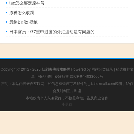
tap怎么绑定原神号
原神怎么改跳
最终幻想x 壁纸
日本官员：G7重申过度的外汇波动是有问题的
Copyright © 2012 - 2026
仙剑奇侠传攻略网
Powered by
网站分类目录
|
精选推荐文
章
|
网站地图
|
疑难解答
京ICP备14033006号
声明：本站内容来自互联网，如信息有错误可发邮件到f_fb#foxmail.com说明，我们
会及时纠正，谢谢
本站仅为个人兴趣爱好，不接盈利性广告及商业合作
小男孩