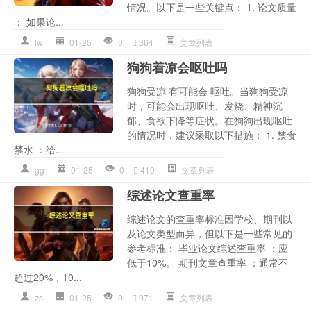
情况。以下是一些关键点： 1. 论文质量
： 如果论...
lw
01-25
0
364
文章列表
狗狗着凉会呕吐吗
狗狗受凉 有可能会 呕吐。当狗狗受凉
时，可能会出现呕吐、发烧、精神沉
郁、食欲下降等症状。在狗狗出现呕吐
的情况时，建议采取以下措施： 1. 禁食
禁水 ：给...
gg
01-25
0
410
文章列表
综述论文查重率
综述论文的查重率标准因学校、期刊以
及论文类型而异，但以下是一些常见的
参考标准： 毕业论文综述查重率 ：应
低于10%。 期刊文章查重率 ：通常不
超过20%，10...
zs
01-25
0
971
文章列表