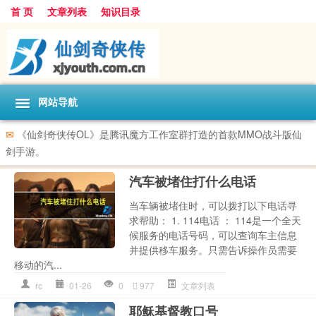
首 页
文章列表
知识目录
网站导航
✉
《仙剑奇侠传OL》是腾讯魔方工作室群打造的首款MMO战斗版仙
剑手游。
汽车被堵住打什么电话
当车辆被堵住时，可以拨打以下电话寻
求帮助： 1. 114电话 ： 114是一个全天
候服务的电话号码，可以查询车主信息
并提供移车服务。只需告诉操作员需要
移动的汽...
rc
01-26
0
977
文章列表
耶稣基督教口号