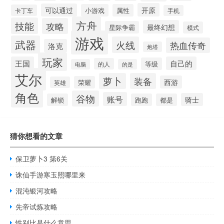
开原
可以通过
小游戏
属性
卡丁车
手机
方舟
技能
攻略
最终幻想
星际争霸
模式
游戏
武器
火线
热血传奇
洛克
炮塔
玩家
王国
自己的
等级
的人
电脑
的是
艾尔
萝卜
装备
西游
荣耀
英雄
角色
谷物
账号
骑士
解锁
跑跑
都是
猜你想看的文章
保卫萝卜3 第6关
诛仙手游寒玉照哪里来
混沌银河攻略
先帝试炼攻略
性别比是什么意思