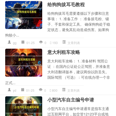
给狗狗拔耳毛教程
给狗狗拔耳毛需要遵循以下步骤和注意
事项： 1. 准备工作 ： 准备拔毛粉、镊
子、手套和保定工具。 确保狗狗处于稳
定状态，避免其乱动造成伤害。如果狗
狗较小...
gg
01-25
0
193
文章列表
意大利租车攻略
意大利租车攻略： 1. 准备材料 驾照公
证 ：在国内公证处公正驾照，并准备意
大利语翻译版本，建议两份以防丢失。
国际驾照 （可选）：可在线办理一个非
正式...
yd
01-25
0
800
文章列表
小型汽车自主编号申请
小型汽车自主编号申请通常是指车主通
过互联网平台，如交管12123平台或地