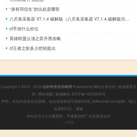
“身有羽仪生”的出处是哪里
八爪鱼采集器 V7.1.4 破解版（八爪鱼采集器 V7.1.4 破解版功能简介）
cf手游什么价位
英雄联盟云顶之弈开黑攻略
cf王者之影多少把钥匙出
Copyright © 2012 - 2026
仙剑奇侠传攻略网
Powered by
网站分类目录
|
精选推荐文
章
|
网站地图
|
疑难解答
京ICP备14033006号
声明：本站内容来自互联网，如信息有错误可发邮件到f_fb#foxmail.com说明，我们
会及时纠正，谢谢
本站仅为个人兴趣爱好，不接盈利性广告及商业合作
小男孩