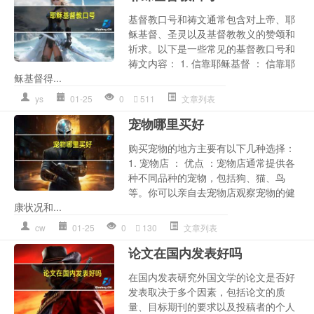
基督教口号和祷文通常包含对上帝、耶
稣基督、圣灵以及基督教教义的赞颂和
祈求。以下是一些常见的基督教口号和
祷文内容： 1. 信靠耶稣基督 ： 信靠耶
稣基督得...
ys
01-25
0
511
文章列表
宠物哪里买好
购买宠物的地方主要有以下几种选择：
1. 宠物店 ： 优点 ：宠物店通常提供各
种不同品种的宠物，包括狗、猫、鸟
等。你可以亲自去宠物店观察宠物的健
康状况和...
cw
01-25
0
130
文章列表
论文在国内发表好吗
在国内发表研究外国文学的论文是否好
发表取决于多个因素，包括论文的质
量、目标期刊的要求以及投稿者的个人