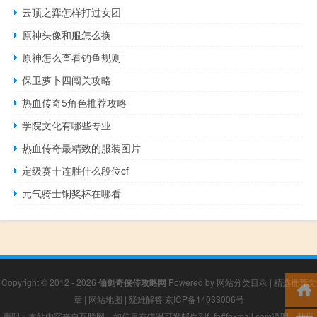
云顶之弈怎样打过女团
原神头像和服怎么换
原神怎么查看钓鱼规则
保卫萝卜四闯关攻略
热血传奇5角色推荐攻略
学院文化有哪些专业
热血传奇最精致的服装图片
定级赛十连胜什么段位cf
元气骑士铜奖杯在哪看
Copyright © 2012 - 2026
仙剑奇侠传攻略网
Powered by
网站分类目录
|
精选推荐文
章
|
网站地图
|
疑难解答
京ICP备14033006号
声明：本站内容来自互联网，如信息有错误可发邮件到f_fb#foxmail.com说明，我们