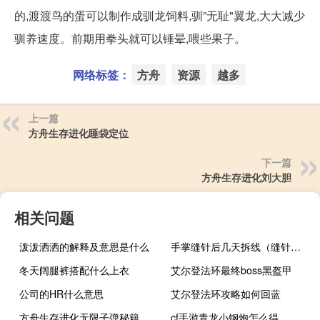
的,渡渡鸟的蛋可以制作成驯龙饲料,驯”无耻"翼龙,大大减少
驯养速度。前期用拳头就可以锤晕,喂些果子。
网络标签：
方舟
资源
越多
上一篇
方舟生存进化睡袋定位
下一篇
方舟生存进化刘大胆
相关问题
泼泼洒洒的解释及意思是什么
手掌缝针后几天拆线（缝针后几天拆线）
冬天阔腿裤搭配什么上衣
艾尔登法环最终boss黑盔甲
公司的HR什么意思
艾尔登法环攻略如何回蓝
方舟生存进化无限子弹秘籍
cf手游青龙小钢炮怎么得