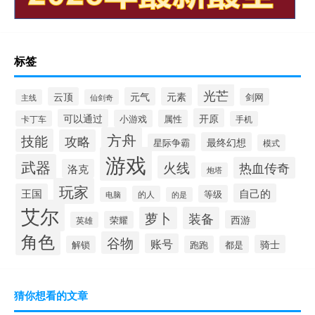
标签
光芒
云顶
元气
元素
剑网
主线
仙剑奇
开原
可以通过
小游戏
属性
卡丁车
手机
方舟
技能
攻略
最终幻想
星际争霸
模式
游戏
武器
火线
热血传奇
洛克
炮塔
玩家
王国
自己的
等级
的人
电脑
的是
艾尔
萝卜
装备
西游
荣耀
英雄
角色
谷物
账号
骑士
解锁
跑跑
都是
猜你想看的文章