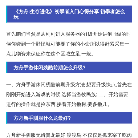
《方舟:生存进化》初學者入门心得分享 初學者怎么
玩
首先咱们当然是从刚刚进入服务器的1级开始讲解 1级的时
候你碰到一个野怪就可能要了你的小命所以得赶紧采集一
点儿物资来保证你在这个区域立足,一般。
方舟手游休闲残酷前期怎么升级?
一、方舟手游休闲残酷前期升级方法 想要升级快点,首先在
刚刚开始进入游戏的时候,选择当游牧民族; 二、开始需要
进行的操作就是捡东西,接着开始撸树,要多撸几。
方舟新手驯服什么龙最好?
方舟新手驯服无齿翼龙最好 渡渡鸟:不仅仅是抓来宰了吃肉