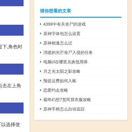
猜你想看的文章
4399中有关丧尸的游戏
原神字体包怎么设置
原神相逢怎么过
提下,角色时
消逝的光芒丧尸入侵的任务
电脑cf在哪里兑换抵用券
月之光太阳之影攻略
预提运费如何入账
点击左上角
恋爱约会攻略
最终幻想7贫民窟衣服攻略
原神手柄怎么自动追踪
可以选择使