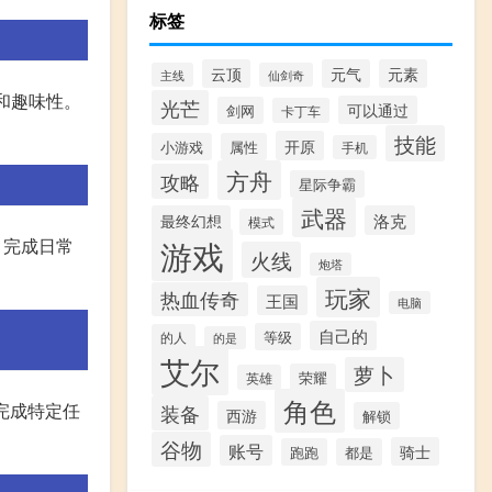
标签
云顶
元气
元素
主线
仙剑奇
趣和趣味性。
光芒
可以通过
剑网
卡丁车
技能
开原
小游戏
属性
手机
方舟
攻略
星际争霸
武器
最终幻想
洛克
模式
游戏
 完成日常
火线
炮塔
玩家
热血传奇
王国
电脑
自己的
等级
的人
的是
艾尔
萝卜
荣耀
英雄
角色
 完成特定任
装备
西游
解锁
谷物
账号
骑士
跑跑
都是