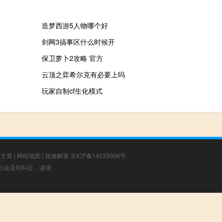
造梦西游5人物哪个好
剑网3搞事区什么时候开
保卫萝卜2攻略 官方
云顶之弈希尔克有必要上吗
玩家自制cf生化模式
荐文章
|
网站地图
|
疑难解答
京ICP备14033006号
，我们会及时纠正，谢谢