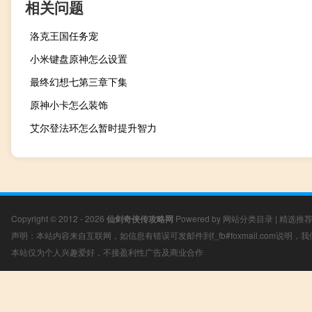
相关问题
洛克王国任务宠
小米键盘原神怎么设置
最终幻想七第三章下集
原神小卡怎么装饰
艾尔登法环怎么暂时提升智力
Copyright © 2012 - 2026
仙剑奇侠传攻略网
Powered by
网站分类目录
|
精选推
声明：本站内容来自互联网，如信息有错误可发邮件到f_fb#foxmail.com说明
本站仅为个人兴趣爱好，不接盈利性广告及商业合作