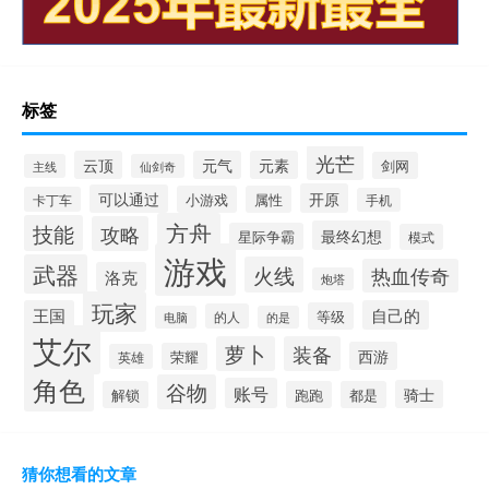
标签
光芒
云顶
元气
元素
剑网
主线
仙剑奇
开原
可以通过
小游戏
属性
卡丁车
手机
方舟
技能
攻略
最终幻想
星际争霸
模式
游戏
武器
火线
热血传奇
洛克
炮塔
玩家
王国
自己的
等级
的人
电脑
的是
艾尔
萝卜
装备
西游
荣耀
英雄
角色
谷物
账号
骑士
解锁
跑跑
都是
猜你想看的文章