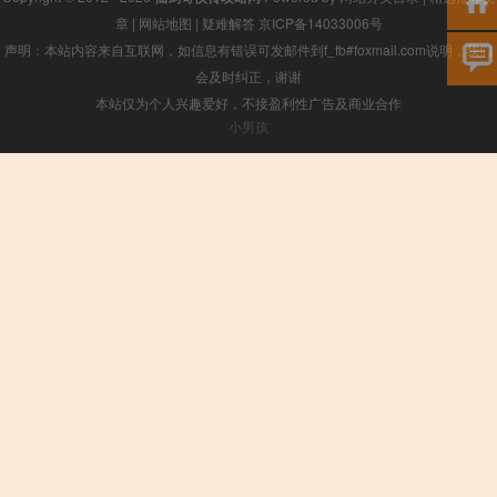
章
|
网站地图
|
疑难解答
京ICP备14033006号
声明：本站内容来自互联网，如信息有错误可发邮件到f_fb#foxmail.com说明，我们
会及时纠正，谢谢
本站仅为个人兴趣爱好，不接盈利性广告及商业合作
小男孩