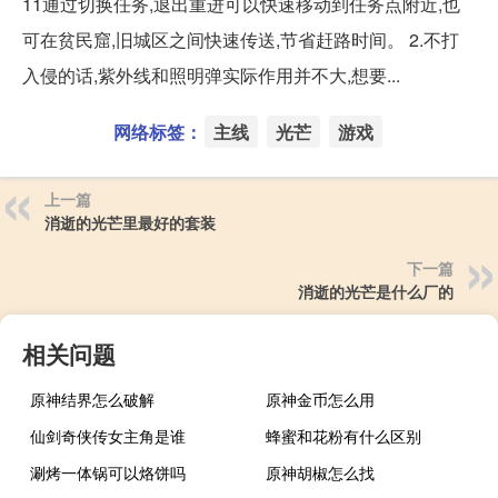
11通过切换任务,退出重进可以快速移动到任务点附近,也
可在贫民窟,旧城区之间快速传送,节省赶路时间。 2.不打
入侵的话,紫外线和照明弹实际作用并不大,想要...
网络标签：
主线
光芒
游戏
上一篇
消逝的光芒里最好的套装
下一篇
消逝的光芒是什么厂的
相关问题
原神结界怎么破解
原神金币怎么用
仙剑奇侠传女主角是谁
蜂蜜和花粉有什么区别
涮烤一体锅可以烙饼吗
原神胡椒怎么找