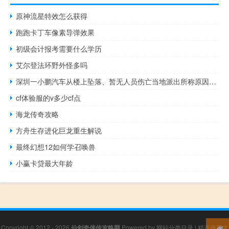
原神流星特效怎么获得
跑跑卡丁车像素导弹效果
初级会计报考需要什么学历
艾尔登法环野外怪多吗
深圳一小鹏汽车从楼上坠落、暂无人员伤亡当地派出所称原因仍在调查中
cf体验服的v多少cf点
海龙传奇攻略
方舟生存进化巨龙重生解说
最终幻想12如何学召唤兽
小赢卡贷最大年龄
Copyright © 2012 - 2026
仙剑奇侠传攻略网
Powered by
网站分类目录
|
精选推荐文