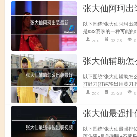
张大仙阿珂出
以下围绕“张大仙阿珂出装
是s32赛季的一种可能的出装
zdx
03-28
0
张大仙辅助怎
以下围绕“张大仙辅助怎么
打野刀(打纯输出用黄刀,打
zdx
03-28
0
张大仙最强排
以下围绕“张大仙最强排位
莲斗篷+反伤刺甲+不死鸟之