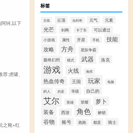
标签
云顶
元气
元素
主线
仙剑奇
的阿轲,以下
光芒
可以通过
剑网
卡丁车
技能
开原
小游戏
属性
手机
方舟
攻略
星际争霸
武器
最终幻想
洛克
模式
游戏
火线
炮塔
推荐:虎啸、
玩家
热血传奇
王国
电脑
自己的
等级
的人
的是
艾尔
萝卜
荣耀
英雄
角色
装备
西游
解锁
谷物
账号
骑士
跑跑
都是
抗之靴+红