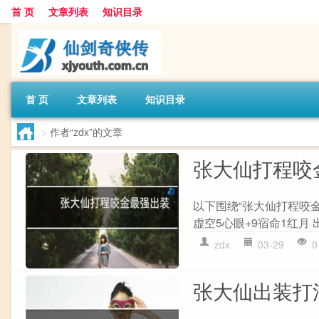
首 页
文章列表
知识目录
首 页
文章列表
知识目录
>
作者“zdx”的文章
张大仙打程咬
以下围绕“张大仙打程咬金
虚空5心眼+9宿命1红月 出
zdx
03-29
0
张大仙出装打