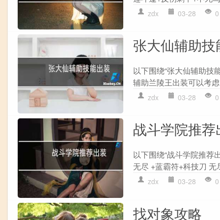
zdx
03-28
0
张大仙辅助技
以下围绕“张大仙辅助技能
辅助兰陵王出装可以考虑以
zdx
03-28
0
战斗学院推荐
以下围绕“战斗学院推荐出
无尽 +蓝霸符+科技刀 无尽
zdx
03-28
0
找对象攻略