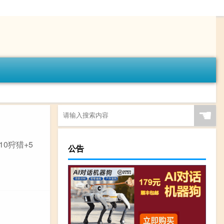
☚
0狩猎+5
公告