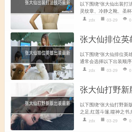
以下围绕“张大仙出装打法
灵纹章、冷静之靴、圣杯、
zdx
03-29
0
张大仙排位英
以下围绕“张大仙排位英雄
通常会选择以下出装顺序: 
zdx
03-29
0
张大仙打野新
以下围绕“张大仙打野新版
之足,红莲斗篷,噬神之书,痛
zdx
03-29
0