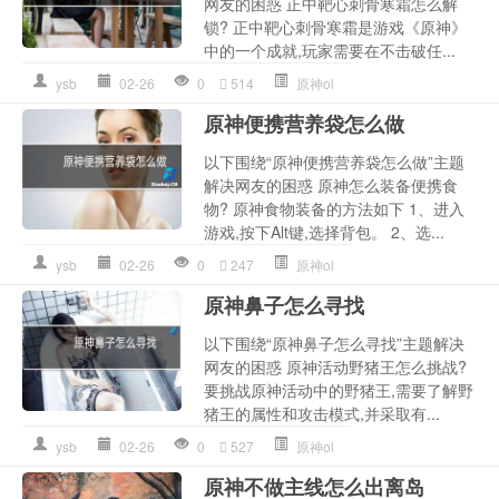
网友的困惑 正中靶心刺骨寒霜怎么解
锁? 正中靶心刺骨寒霜是游戏《原神》
中的一个成就,玩家需要在不击破任...
ysb
02-26
0
514
原神ol
原神便携营养袋怎么做
以下围绕“原神便携营养袋怎么做”主题
解决网友的困惑 原神怎么装备便携食
物? 原神食物装备的方法如下 1、进入
游戏,按下Alt键,选择背包。 2、选...
ysb
02-26
0
247
原神ol
原神鼻子怎么寻找
以下围绕“原神鼻子怎么寻找”主题解决
网友的困惑 原神活动野猪王怎么挑战?
要挑战原神活动中的野猪王,需要了解野
猪王的属性和攻击模式,并采取有...
ysb
02-26
0
527
原神ol
原神不做主线怎么出离岛