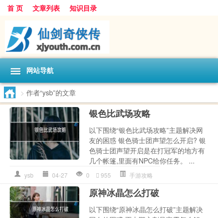
首 页
文章列表
知识目录
网站导航
>
作者“ysb”的文章
银色比武场攻略
以下围绕“银色比武场攻略”主题解决网
友的困惑 银色骑士团声望怎么开启? 银
色骑士团声望开启是在打冠军的地方有
几个帐篷,里面有NPC给你任务。 ...
ysb
04-27
0
955
手游攻略
原神冰晶怎么打破
以下围绕“原神冰晶怎么打破”主题解决