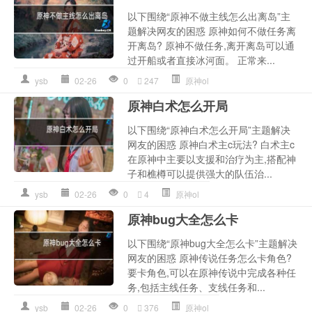
以下围绕“原神不做主线怎么出离岛”主
题解决网友的困惑 原神如何不做任务离
开离岛? 原神不做任务,离开离岛可以通
过开船或者直接冰河面。 正常来...
ysb
02-26
0
247
原神ol
原神白术怎么开局
以下围绕“原神白术怎么开局”主题解决
网友的困惑 原神白术主c玩法? 白术主c
在原神中主要以支援和治疗为主,搭配神
子和樵樽可以提供强大的队伍治...
ysb
02-26
0
4
原神ol
原神bug大全怎么卡
以下围绕“原神bug大全怎么卡”主题解决
网友的困惑 原神传说任务怎么卡角色?
要卡角色,可以在原神传说中完成各种任
务,包括主线任务、支线任务和...
ysb
02-26
0
376
原神ol