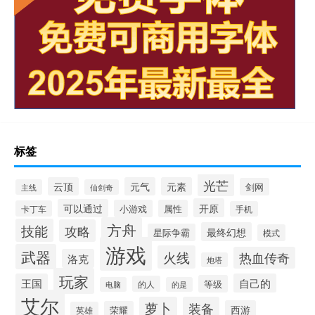
标签
光芒
云顶
元气
元素
剑网
主线
仙剑奇
开原
可以通过
小游戏
属性
卡丁车
手机
方舟
技能
攻略
最终幻想
星际争霸
模式
游戏
武器
火线
热血传奇
洛克
炮塔
玩家
王国
自己的
等级
的人
电脑
的是
艾尔
萝卜
装备
西游
荣耀
英雄