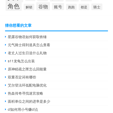
角色
谷物
账号
骑士
解锁
跑跑
都是
猜你想看的文章
星露谷物语如何获取铁锤
元气骑士得到道具怎么查看
老丈人过生日送什么礼物
s11龙龟怎么出装
原神睦疏之匣怎么回能量
双重否定词有哪些
艾尔登法环低配电脑优化
热血传奇寻找迷宫攻略
面积单位之间的进率是多少
cf如何用小号赚cf点