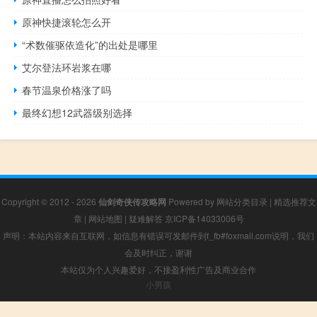
原神快捷滚轮怎么开
“术数催驱依造化”的出处是哪里
艾尔登法环岩浆在哪
春节温泉价格涨了吗
最终幻想12武器级别选择
Copyright © 2012 - 2026
仙剑奇侠传攻略网
Powered by
网站分类目录
|
精选推荐文
章
|
网站地图
|
疑难解答
京ICP备14033006号
声明：本站内容来自互联网，如信息有错误可发邮件到f_fb#foxmail.com说明，我们
会及时纠正，谢谢
本站仅为个人兴趣爱好，不接盈利性广告及商业合作
小男孩