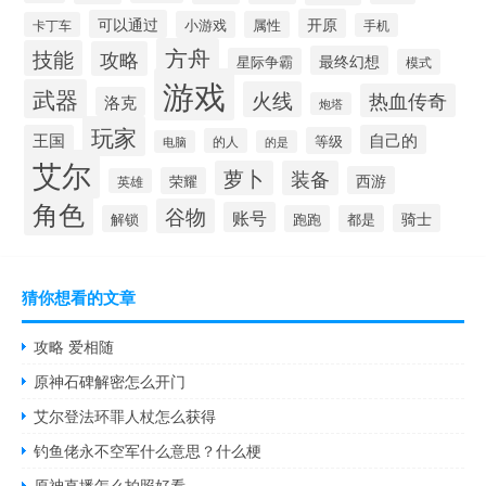
开原
可以通过
小游戏
属性
卡丁车
手机
方舟
技能
攻略
最终幻想
星际争霸
模式
游戏
武器
火线
热血传奇
洛克
炮塔
玩家
王国
自己的
等级
的人
电脑
的是
艾尔
萝卜
装备
西游
荣耀
英雄
角色
谷物
账号
骑士
解锁
跑跑
都是
猜你想看的文章
攻略 爱相随
原神石碑解密怎么开门
艾尔登法环罪人杖怎么获得
钓鱼佬永不空军什么意思？什么梗
原神直播怎么拍照好看