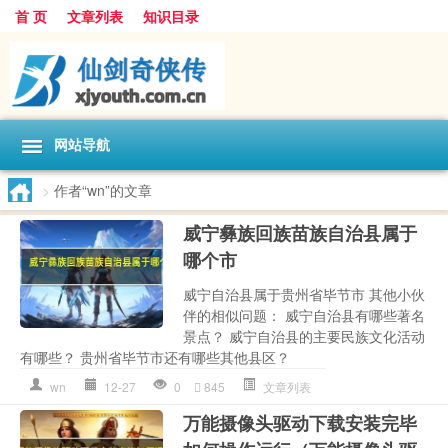
首 页
文章列表
知识目录
网站导航
>
作者“wn”的文章
威宁彝族回族苗族自治县属于
哪个市
威宁自治县属于贵州省毕节市 其他小伙
伴的相似问题： 威宁自治县有哪些著名
景点？ 威宁自治县的主要民族文化活动
有哪些？ 贵州省毕节市还有哪些其他县区？
wn
12-27
0
845
文章列表
万能摄像头驱动下载安装完毕