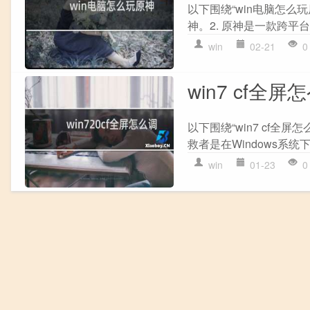
以下围绕“win电脑怎么
神。2. 原神是一款跨平台的
win
02-21
0
win7 cf全屏
以下围绕“win7 cf全
救者是在Windows系统下
win
01-23
0