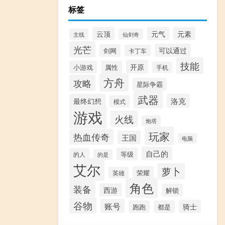
标签
云顶
元气
元素
主线
仙剑奇
光芒
可以通过
剑网
卡丁车
技能
开原
小游戏
属性
手机
方舟
攻略
星际争霸
武器
最终幻想
洛克
模式
游戏
火线
炮塔
玩家
热血传奇
王国
电脑
自己的
等级
的人
的是
艾尔
萝卜
荣耀
英雄
角色
装备
西游
解锁
谷物
账号
骑士
跑跑
都是