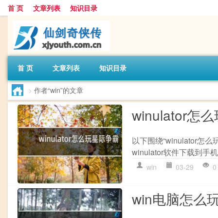
首 页
文章列表
知识目录
首 页
文章列表
知识目录
>
作者“win”的文章
winulator
以下围绕“winulato
winulator软件下载到手
win
03-29
0
win电脑怎么