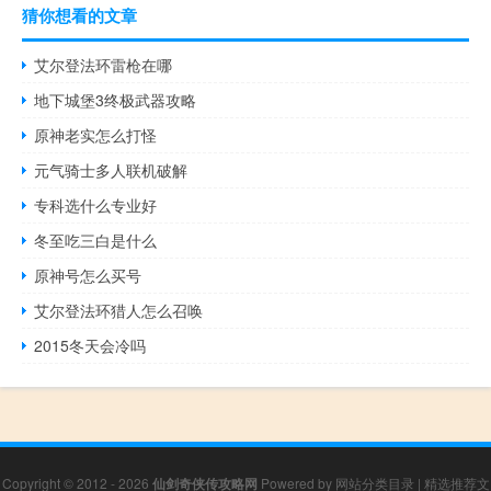
猜你想看的文章
艾尔登法环雷枪在哪
地下城堡3终极武器攻略
原神老实怎么打怪
元气骑士多人联机破解
专科选什么专业好
冬至吃三白是什么
原神号怎么买号
艾尔登法环猎人怎么召唤
2015冬天会冷吗
Copyright © 2012 - 2026
仙剑奇侠传攻略网
Powered by
网站分类目录
|
精选推荐文