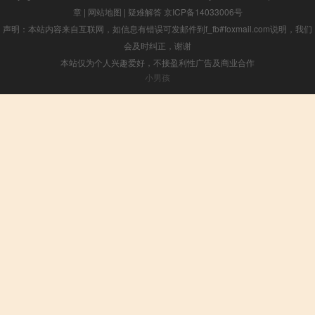
章
|
网站地图
|
疑难解答
京ICP备14033006号
声明：本站内容来自互联网，如信息有错误可发邮件到f_fb#foxmail.com说明，我们
会及时纠正，谢谢
本站仅为个人兴趣爱好，不接盈利性广告及商业合作
小男孩