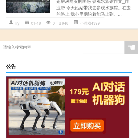
题解决网友的困惑 参观水族馆作文_作
业帮 今天姑姑带我去参观水族馆。在去
的路上,我心里期盼着能马上到。...
lry
01-18
0
946
小游戏4399
☚
公告