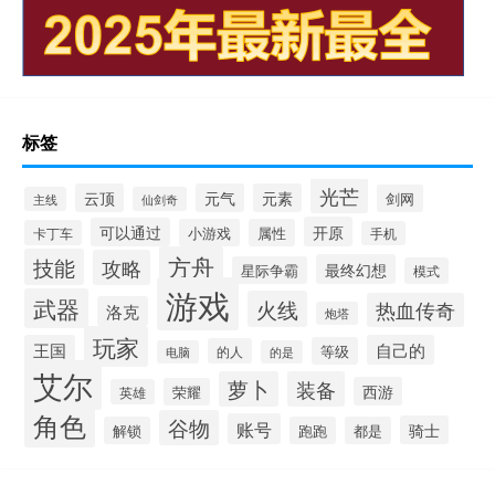
标签
光芒
云顶
元气
元素
剑网
主线
仙剑奇
开原
可以通过
小游戏
属性
卡丁车
手机
方舟
技能
攻略
最终幻想
星际争霸
模式
游戏
武器
火线
热血传奇
洛克
炮塔
玩家
王国
自己的
等级
的人
电脑
的是
艾尔
萝卜
装备
西游
荣耀
英雄
角色
谷物
账号
骑士
解锁
跑跑
都是