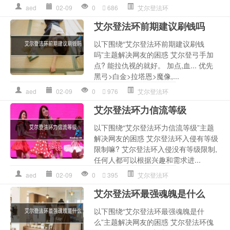
aed
02-09
0
686
艾尔登法环
艾尔登法环前期建议刷钱吗
以下围绕“艾尔登法环前期建议刷钱
吗”主题解决网友的困惑 艾尔登弓手加
点? 能拉仇视的就好。 加点,血... 优先
黑弓>白金>拉塔恩>魔像,...
aed
02-09
0
976
艾尔登法环
艾尔登法环力信流等级
以下围绕“艾尔登法环力信流等级”主题
解决网友的困惑 艾尔登法环入侵有等级
限制嘛? 艾尔登法环入侵没有等级限制,
任何人都可以根据兴趣和需求进...
aed
02-09
0
395
艾尔登法环
艾尔登法环最强魂魄是什么
以下围绕“艾尔登法环最强魂魄是什
么”主题解决网友的困惑 艾尔登法环傀