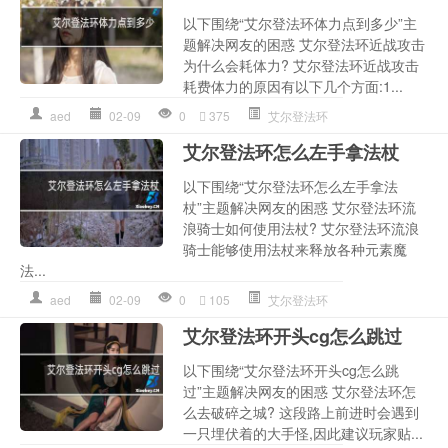
以下围绕“艾尔登法环体力点到多少”主
题解决网友的困惑 艾尔登法环近战攻击
为什么会耗体力? 艾尔登法环近战攻击
耗费体力的原因有以下几个方面:1...
aed
02-09
0
375
艾尔登法环
艾尔登法环怎么左手拿法杖
以下围绕“艾尔登法环怎么左手拿法
杖”主题解决网友的困惑 艾尔登法环流
浪骑士如何使用法杖? 艾尔登法环流浪
骑士能够使用法杖来释放各种元素魔
法...
aed
02-09
0
105
艾尔登法环
艾尔登法环开头cg怎么跳过
以下围绕“艾尔登法环开头cg怎么跳
过”主题解决网友的困惑 艾尔登法环怎
么去破碎之城? 这段路上前进时会遇到
一只埋伏着的大手怪,因此建议玩家贴...