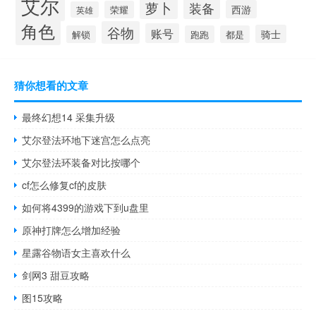
艾尔
萝卜
装备
西游
荣耀
英雄
角色
谷物
账号
骑士
解锁
跑跑
都是
猜你想看的文章
最终幻想14 采集升级
艾尔登法环地下迷宫怎么点亮
艾尔登法环装备对比按哪个
cf怎么修复cf的皮肤
如何将4399的游戏下到u盘里
原神打牌怎么增加经验
星露谷物语女主喜欢什么
剑网3 甜豆攻略
图15攻略