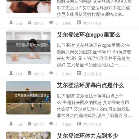
题解决网友的困惑 艾尔登法环和狼人敌
对了怎么办? 艾尔登法环游戏中在完成
拉尼支线后从雷娜拉魔法师塔出来...
aed
02-09
0
946
艾尔登法环
艾尔登法环在xgpu里面么
以下围绕“艾尔登法环在xgpu里面么”主
题解决网友的困惑 显卡8g和16g玩游戏
差别大吗? 显卡的记忆容量并不是越大
越好,它只是显卡的处理能力之一。...
aed
02-09
0
303
艾尔登法环
艾尔登法环屏幕白点是什么
以下围绕“艾尔登法环屏幕白点是什
么”主题解决网友的困惑 艾尔登蛇弓用
什么箭? 艾尔登法环中的蛇弓是游戏里
非常强大的远程武器,说白了就是毒弓,...
aed
02-09
0
663
艾尔登法环
艾尔登法环体力点到多少