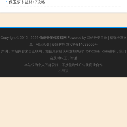
保卫萝卜丛林17攻略
Copyright © 2012 - 2026
仙剑奇侠传攻略网
Powered by
网站分类目录
|
精选推荐文
章
|
网站地图
|
疑难解答
京ICP备14033006号
声明：本站内容来自互联网，如信息有错误可发邮件到f_fb#foxmail.com说明，我们
会及时纠正，谢谢
本站仅为个人兴趣爱好，不接盈利性广告及商业合作
小男孩