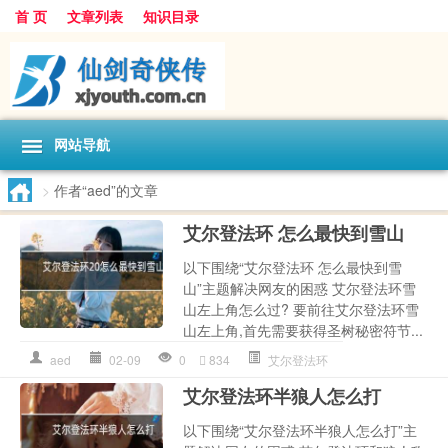
首 页
文章列表
知识目录
网站导航
>
作者“aed”的文章
艾尔登法环 怎么最快到雪山
以下围绕“艾尔登法环 怎么最快到雪
山”主题解决网友的困惑 艾尔登法环雪
山左上角怎么过? 要前往艾尔登法环雪
山左上角,首先需要获得圣树秘密符节...
aed
02-09
0
834
艾尔登法环
艾尔登法环半狼人怎么打
以下围绕“艾尔登法环半狼人怎么打”主