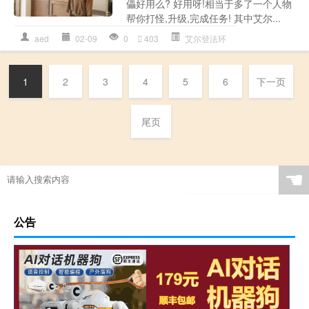
儡好用么? 好用呀!相当于多了一个人物
帮你打怪,升级,完成任务! 其中艾尔...
aed
02-09
0
403
艾尔登法环
1
2
3
4
5
6
下一页
尾页
☚
公告