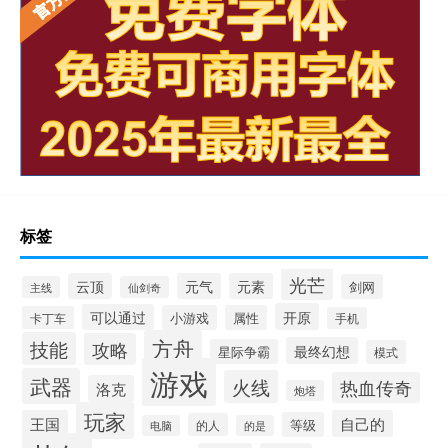
标签
光芒
云顶
元气
元素
剑网
主线
仙剑奇
开原
可以通过
小游戏
属性
卡丁车
手机
方舟
技能
攻略
最终幻想
星际争霸
模式
游戏
武器
火线
热血传奇
洛克
炮塔
玩家
王国
自己的
等级
的人
电脑
的是