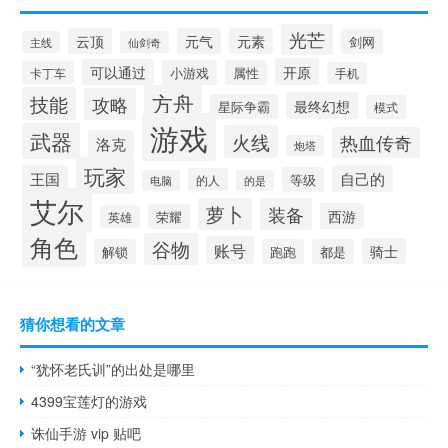
光芒
云顶
元气
元素
剑网
主线
仙剑奇
开原
可以通过
小游戏
属性
卡丁车
手机
方舟
技能
攻略
最终幻想
星际争霸
模式
游戏
武器
火线
热血传奇
洛克
炮塔
玩家
王国
自己的
等级
的人
电脑
的是
艾尔
萝卜
装备
西游
荣耀
英雄
角色
谷物
账号
骑士
解锁
跑跑
都是
猜你想看的文章
“犹怀老氏训”的出处是哪里
4399宝莲灯的游戏
诛仙手游 vip 贴吧