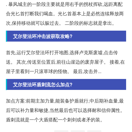
. 暴风城主的一阶段主要就是用右手的拐杖挥砍,远距离配
合光匕首打断我们喝血。光匕首基本上是必然连续释放两
次,保持移动就可以躲过去。 二阶段的标志就是拿出。
艾尔登法环冲击波获取攻略?
首先,运行艾尔登法环打开地图,选择卢克斯废墟,点击传
送。 其次,传送至位置后,前往山崖边的废弃屋子。 接着,在
屋子里看到一只滚草球的怪物。 最后,攻击并...
艾尔登法环盾刺流怎么加点?
加点方案:前期主加力量,能装备护盾就行,中后期补血量,最
后可以补力量和敏捷,当然最后也可以选择耐和信仰属性。
盾刺流就是一个大盾搭配一个刺剑或者矛的装。