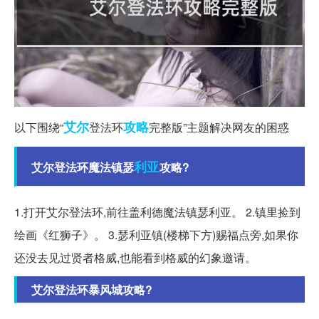
艾尔
攻略
以下围绕“
登法环
完整版”主题解决网友的困惑
利亚
艾尔登法环魔法镇瑟
攻略?
1.打开艾尔登法环,前往盖利德魔法镇瑟利亚。 2.镇里捡到
绘画《红狮子》。 3.瑟利亚镇(楼梯下方)赐福点旁,如果你
还没去见过贤者格威,也能看到格威的幻象邀请。
艾尔登法环暴风城攻略?