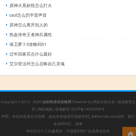
原神火系妖怪怎么打火
csol怎么扔手雷声音
原神怎么离开别人的
热血传奇王者神兵属性
保卫萝卜3攻略码51
过年回家买点什么最好
艾尔登法环怎么召唤自己灵魂
Copyright © 2012 - 2026
仙剑奇侠传攻略网
Powered by
网站分类目录
|
精选推荐文
章
|
网站地图
|
疑难解答
京ICP备14033006号
声明：本站内容来自互联网，如信息有错误可发邮件到f_fb#foxmail.com说明，我们
会及时纠正，谢谢
本站仅为个人兴趣爱好，不接盈利性广告及商业合作