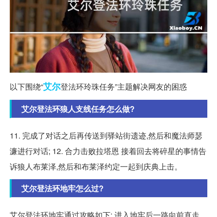
艾尔
以下围绕“
登法环玲珠任务”主题解决网友的困惑
艾尔登法环狼人支线任务怎么做?
11. 完成了对话之后再传送到驿站街遗迹,然后和魔法师瑟
濂进行对话; 12. 合力击败拉塔恩 接着回去将碎星的事情告
诉狼人布莱泽,然后和布莱泽约定一起到庆典上击。
艾尔登法环地牢怎么过?
艾尔登法环地牢通过攻略如下: 进入地牢后一路向前直走,