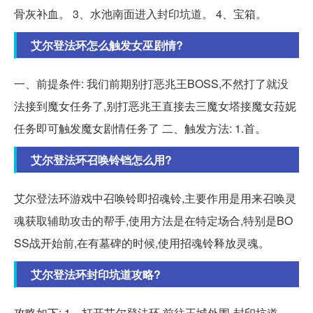
骨灰补血。 3、水池南面进入封印坑道。 4、宝箱。
艾尔登法环怎么触发女巫剧情?
一、前提条件: 我们前期别打恶兆王BOSS,不然打了就没
法接到魔女任务了,别打恶兆王直接去三魔女塔接魔女菈妮
任务即可触发魔女剧情任务了 二、触发方法: 1.首。
艾尔登法环召唤铃铛怎么用?
艾尔登法环游戏中召唤铃即招魂铃,主要作用是用来召唤灵
魂获取辅助攻击的帮手,使用方法是在特定场合,特别是BO
SS战开始前,在有墓碑的时候,使用招魂铃释放灵魂。
艾尔登法环封印坑道攻略?
攻略如下: 1、打开艾尔登法环,前往王城外围-封印坑道。