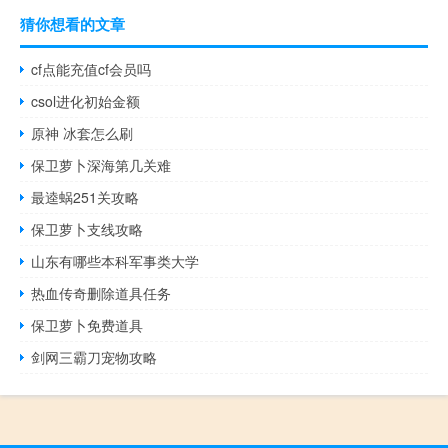
猜你想看的文章
cf点能充值cf会员吗
csol进化初始金额
原神 冰套怎么刷
保卫萝卜深海第几关难
最逵蜗251关攻略
保卫萝卜支线攻略
山东有哪些本科军事类大学
热血传奇删除道具任务
保卫萝卜免费道具
剑网三霸刀宠物攻略