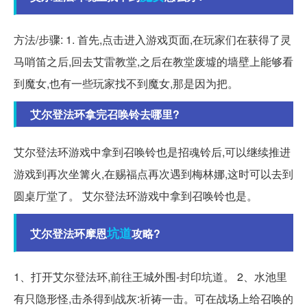
方法/步骤: 1. 首先,点击进入游戏页面,在玩家们在获得了灵
马哨笛之后,回去艾雷教堂,之后在教堂废墟的墙壁上能够看
到魔女,也有一些玩家找不到魔女,那是因为把。
艾尔登法环拿完召唤铃去哪里?
艾尔登法环游戏中拿到召唤铃也是招魂铃后,可以继续推进
游戏到再次坐篝火,在赐福点再次遇到梅林娜,这时可以去到
圆桌厅堂了。 艾尔登法环游戏中拿到召唤铃也是。
坑道
艾尔登法环摩恩
攻略?
1、打开艾尔登法环,前往王城外围-封印坑道。 2、水池里
有只隐形怪,击杀得到战灰:祈祷一击。可在战场上给召唤的