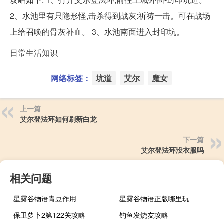
2、水池里有只隐形怪,击杀得到战灰:祈祷一击。可在战场
上给召唤的骨灰补血。 3、水池南面进入封印坑。
日常生活知识
网络标签：
坑道
艾尔
魔女
上一篇
艾尔登法环如何刷新白龙
下一篇
艾尔登法环没衣服吗
相关问题
星露谷物语青豆作用
星露谷物语正版哪里玩
保卫萝卜2第122关攻略
钓鱼发烧友攻略