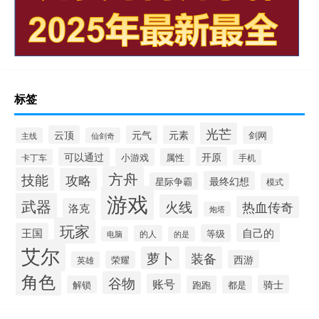
标签
光芒
云顶
元气
元素
剑网
主线
仙剑奇
开原
可以通过
小游戏
属性
卡丁车
手机
方舟
技能
攻略
最终幻想
星际争霸
模式
游戏
武器
火线
热血传奇
洛克
炮塔
玩家
王国
自己的
等级
的人
电脑
的是
艾尔
萝卜
装备
西游
荣耀
英雄
角色
谷物
账号
骑士
解锁
跑跑
都是