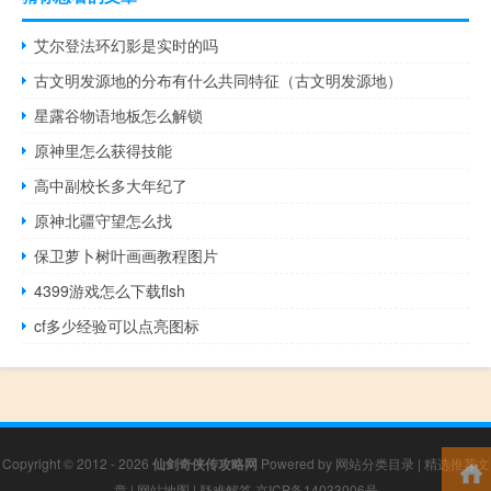
艾尔登法环幻影是实时的吗
古文明发源地的分布有什么共同特征（古文明发源地）
星露谷物语地板怎么解锁
原神里怎么获得技能
高中副校长多大年纪了
原神北疆守望怎么找
保卫萝卜树叶画画教程图片
4399游戏怎么下载flsh
cf多少经验可以点亮图标
Copyright © 2012 - 2026
仙剑奇侠传攻略网
Powered by
网站分类目录
|
精选推荐文
章
|
网站地图
|
疑难解答
京ICP备14033006号