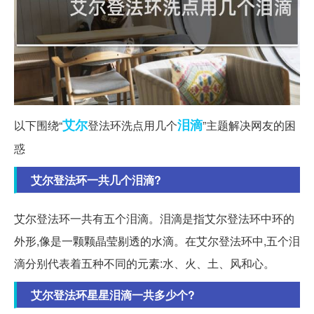
艾尔
泪滴
以下围绕“
登法环洗点用几个
”主题解决网友的困
惑
艾尔登法环一共几个泪滴?
艾尔登法环一共有五个泪滴。泪滴是指艾尔登法环中环的
外形,像是一颗颗晶莹剔透的水滴。在艾尔登法环中,五个泪
滴分别代表着五种不同的元素:水、火、土、风和心。
艾尔登法环星星泪滴一共多少个?