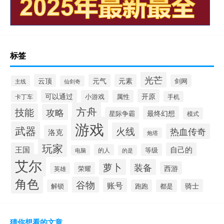
标签
光芒
云顶
元气
元素
剑网
主线
仙剑奇
开原
可以通过
小游戏
属性
卡丁车
手机
方舟
技能
攻略
最终幻想
星际争霸
模式
游戏
武器
火线
热血传奇
洛克
炮塔
玩家
王国
自己的
等级
的人
电脑
的是
艾尔
萝卜
装备
西游
荣耀
英雄
角色
谷物
账号
骑士
解锁
跑跑
都是
猜你想看的文章