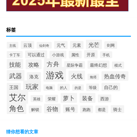
标签
光芒
云顶
元气
元素
剑网
主线
仙剑奇
开原
可以通过
小游戏
属性
卡丁车
手机
方舟
技能
攻略
最终幻想
星际争霸
模式
游戏
武器
火线
热血传奇
洛克
炮塔
玩家
王国
自己的
等级
的人
电脑
的是
艾尔
萝卜
装备
西游
荣耀
英雄
角色
谷物
账号
骑士
解锁
跑跑
都是
猜你想看的文章