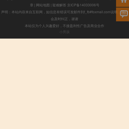
章
|
网站地图
|
疑难解答
京ICP备14033006号
声明：本站内容来自互联网，如信息有错误可发邮件到f_fb#foxmail.com说明，我们
会及时纠正，谢谢
本站仅为个人兴趣爱好，不接盈利性广告及商业合作
小男孩