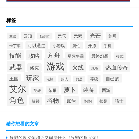
标签
光芒
云顶
元气
元素
剑网
主线
仙剑奇
开原
可以通过
小游戏
属性
卡丁车
手机
方舟
技能
攻略
最终幻想
星际争霸
模式
游戏
武器
火线
热血传奇
洛克
炮塔
玩家
王国
自己的
等级
的人
电脑
的是
艾尔
萝卜
装备
西游
荣耀
英雄
角色
谷物
账号
骑士
解锁
跑跑
都是
猜你想看的文章
欣慰的反义词和近义词是什么（欣慰的反义词）