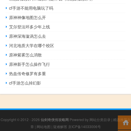
cf手游不能用电脑玩了吗
原神神像地图怎么开
艾尔登法环多少年上线
原神深海漩涡怎么去
河北地质大学在哪个校区
原神紫雾怎么消散
原神新手怎么操作飞行
热血传奇修罗有多重
cf手游怎么掉幻影
Copyright © 2012 - 2026
仙剑奇侠传攻略网
Powered by
网站分类目录
|
精选推荐文
章
|
网站地图
|
疑难解答
京ICP备14033006号