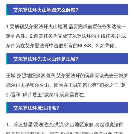
艾尔登法环火山地图怎么解锁?
1 要解锁艾尔登法环火山地图,需要完成前置任务和达成一
定的条件。2 前置任务为完成艾尔登法环的主线任务,达成
条件为在艾尔登法环中击败所有的BOSS。3 如果你。
艾尔登法环先去火山还是王城?
王城 按照地图探索顺序,艾尔登法环的玩家应该先去王城罗
德尔再去格密尔火山。因为在王城罗德尔有‘’初始之王‘’葛
弗雷和‘’碎片君王‘’蒙葛特,玩家需要在。
艾尔登法环魔法排名?
1、蔚蓝彗星/灵魂激流/洪流:火山地区东侧,与起源魔法师
亚兹勒对话获得; 2、陨石术:卡利亚城寨外侧东北角,王室