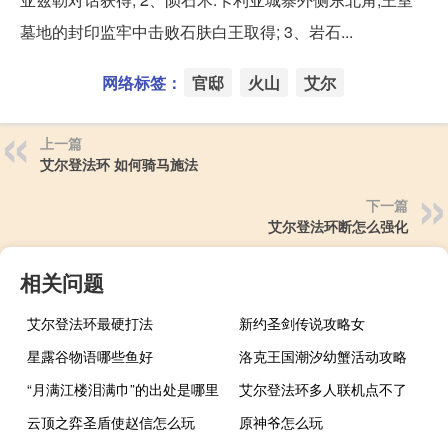
墓地的封印监牢中击败石肤白王取得; 3、岩石...
网络标签：
官邸
火山
艾尔
上一篇
艾尔登法环 如何骑马施法
下一篇
艾尔登法环断怎么强化
相关问题
艾尔登法环最硬打法
新约圣剑传说攻略女
星露谷物语哪些鱼好
洛克王国潮汐幼蟹活动攻略
“月满江楼泪满巾”的出处是哪里
艾尔登法环多人联机点不了
云顶之弈圣盾使赵信怎么玩
原神爷怎么玩