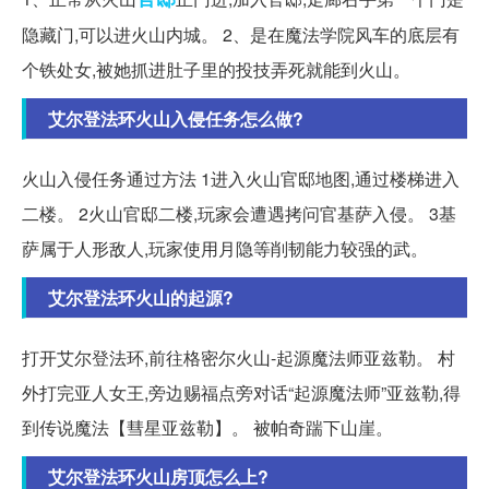
隐藏门,可以进火山内城。 2、是在魔法学院风车的底层有
个铁处女,被她抓进肚子里的投技弄死就能到火山。
艾尔登法环火山入侵任务怎么做?
火山入侵任务通过方法 1进入火山官邸地图,通过楼梯进入
二楼。 2火山官邸二楼,玩家会遭遇拷问官基萨入侵。 3基
萨属于人形敌人,玩家使用月隐等削韧能力较强的武。
艾尔登法环火山的起源?
打开艾尔登法环,前往格密尔火山-起源魔法师亚兹勒。 村
外打完亚人女王,旁边赐福点旁对话“起源魔法师”亚兹勒,得
到传说魔法【彗星亚兹勒】。 被帕奇踹下山崖。
艾尔登法环火山房顶怎么上?