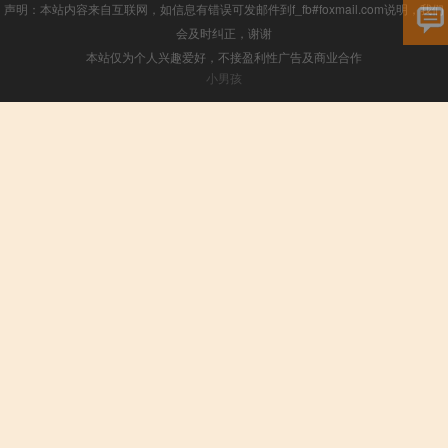
声明：本站内容来自互联网，如信息有错误可发邮件到f_fb#foxmail.com说明，我们
会及时纠正，谢谢
本站仅为个人兴趣爱好，不接盈利性广告及商业合作
小男孩