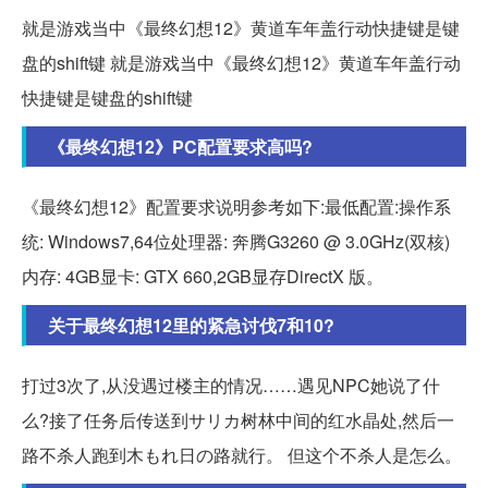
就是游戏当中《最终幻想12》黄道车年盖行动快捷键是键
盘的shift键 就是游戏当中《最终幻想12》黄道车年盖行动
快捷键是键盘的shift键
《最终幻想12》PC配置要求高吗?
《最终幻想12》配置要求说明参考如下:最低配置:操作系
统: Windows7,64位处理器: 奔腾G3260 @ 3.0GHz(双核)
内存: 4GB显卡: GTX 660,2GB显存DirectX 版。
关于最终幻想12里的紧急讨伐7和10?
打过3次了,从没遇过楼主的情况……遇见NPC她说了什
么?接了任务后传送到サリカ树林中间的红水晶处,然后一
路不杀人跑到木もれ日の路就行。 但这个不杀人是怎么。