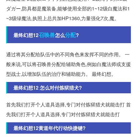
ダガー,防具都是魔装备,能够使用全部的1~12级白魔法和1
~3级绿魔法,执照上总共加HP1360,力量强化7次,魔。
召唤兽
分配
最终幻想12
怎么
?
通过将其分配给队伍中的不同角色来发挥不同的作用。 一
般来说,可以将召唤兽分配给辅助角色,例如白魔法师或支援
型战士,以增加队伍的治疗和辅助能力。 最终幻想。
最终幻想12 怎么对付炼狱猎犬?
首先我们打开个人道具选择,专门对付炼狱猎犬就能击打 首
先我们打开个人道具选择,专门对付炼狱猎犬就能击打
最终幻想12黄道年代行动快捷键?