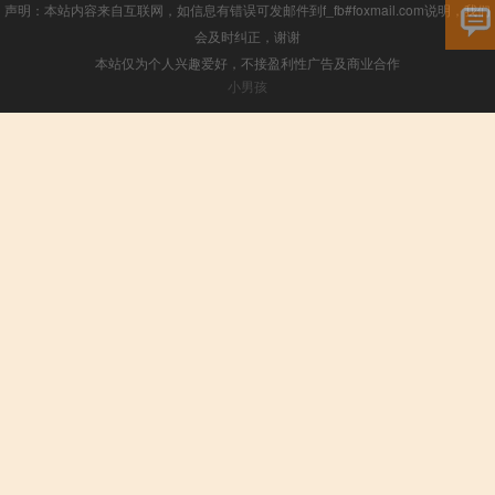
声明：本站内容来自互联网，如信息有错误可发邮件到f_fb#foxmail.com说明，我们
会及时纠正，谢谢
本站仅为个人兴趣爱好，不接盈利性广告及商业合作
小男孩