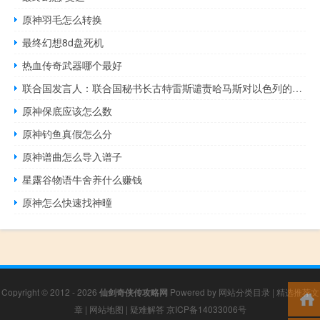
原神羽毛怎么转换
最终幻想8d盘死机
热血传奇武器哪个最好
联合国发言人：联合国秘书长古特雷斯谴责哈马斯对以色列的袭击敦促全力避免更大的冲突
原神保底应该怎么数
原神钓鱼真假怎么分
原神谱曲怎么导入谱子
星露谷物语牛舍养什么赚钱
原神怎么快速找神曈
Copyright © 2012 - 2026
仙剑奇侠传攻略网
Powered by
网站分类目录
|
精选推荐文
章
|
网站地图
|
疑难解答
京ICP备14033006号