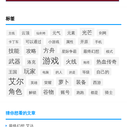
标签
光芒
云顶
元气
元素
剑网
主线
仙剑奇
开原
可以通过
小游戏
属性
卡丁车
手机
方舟
技能
攻略
最终幻想
星际争霸
模式
游戏
武器
火线
热血传奇
洛克
炮塔
玩家
王国
自己的
等级
的人
电脑
的是
艾尔
萝卜
装备
西游
荣耀
英雄
角色
谷物
账号
骑士
解锁
跑跑
都是
猜你想看的文章
最终幻想 艾达