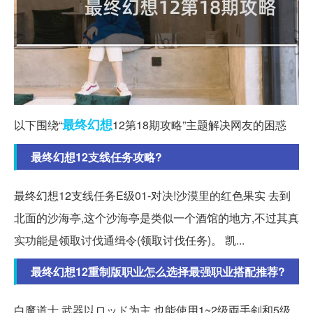
最终幻想
以下围绕“
12第18期攻略”主题解决网友的困惑
最终幻想12支线任务攻略?
最终幻想12支线任务E级01-对决!沙漠里的红色果实 去到
北面的沙海亭,这个沙海亭是类似一个酒馆的地方,不过其真
实功能是领取讨伐通缉令(领取讨伐任务)。 凯...
最终幻想12重制版职业怎么选择最强职业搭配推荐?
白魔道士 武器以ロッド为主,也能使用1~2级両手剣和5级