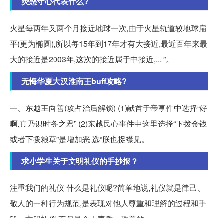
荧惑守心代表什么?
火星每两年又两个月接近地球一次,由于火星轨道较地球扁
平(更为椭圆),所以每15年到17年才有大接近,最近百年来最
大的接近是2003年,这次的接近属于中接近,... ”。
无悔华夏大汉淮南王buff攻略?
一、东越王向善(攻占治后解锁) (1)献首于帝事件中选择“好
啊,真乃识时务之君” (2)东越民心事件中这里选择“下拨金钱
或者下拨粮草”是增加恶,选“朕也捉襟见。
求小学生关于文明礼仪的手抄报？
注重我们的礼仪 什么是礼仪呢?简单地说,礼仪就是律己、
敬人的一种行为规范,是表现对他人尊重和理解的过程和手