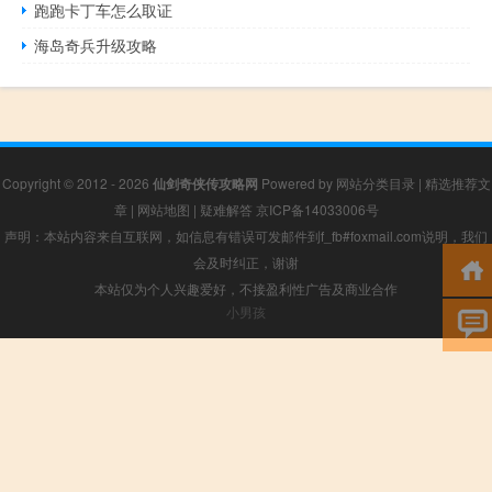
跑跑卡丁车怎么取证
海岛奇兵升级攻略
Copyright © 2012 - 2026
仙剑奇侠传攻略网
Powered by
网站分类目录
|
精选推荐文
章
|
网站地图
|
疑难解答
京ICP备14033006号
声明：本站内容来自互联网，如信息有错误可发邮件到f_fb#foxmail.com说明，我们
会及时纠正，谢谢
本站仅为个人兴趣爱好，不接盈利性广告及商业合作
小男孩