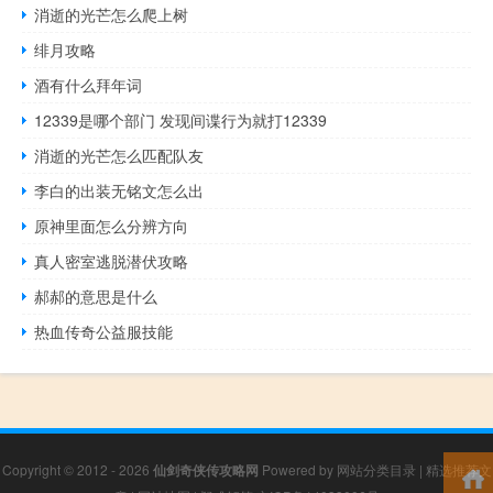
消逝的光芒怎么爬上树
绯月攻略
酒有什么拜年词
12339是哪个部门 发现间谍行为就打12339
消逝的光芒怎么匹配队友
李白的出装无铭文怎么出
原神里面怎么分辨方向
真人密室逃脱潜伏攻略
郝郝的意思是什么
热血传奇公益服技能
Copyright © 2012 - 2026
仙剑奇侠传攻略网
Powered by
网站分类目录
|
精选推荐文