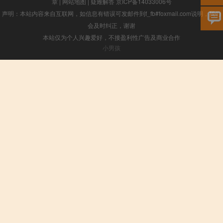
章
|
网站地图
|
疑难解答
京ICP备14033006号
声明：本站内容来自互联网，如信息有错误可发邮件到f_fb#foxmail.com说明，我们
会及时纠正，谢谢
本站仅为个人兴趣爱好，不接盈利性广告及商业合作
小男孩