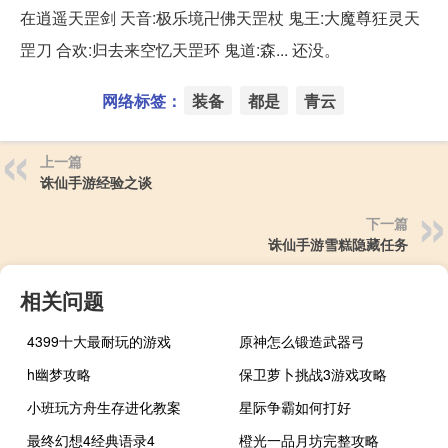
在逍遥天罡剑 天音:极乐境卍佛天罡杖 鬼王:大魔尊狂灵天
罡刀 合欢:归去来空忆天罡环 鬼道:森... 还没。
网络标签：
装备
都是
青云
上一篇
诛仙手游经验之谈
下一篇
诛仙手游雪糕隐藏任务
相关问题
4399十大最耐玩的游戏
原神怎么锻造武器弓
h幽梦攻略
保卫萝卜挑战3游戏攻略
小班玩方舟生存进化教案
星际争霸如何打好
最终幻想4经典语录4
橙光一品月坊完整攻略