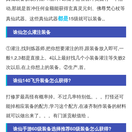
动,那就是首冲任何金额能获得玄真灵元剑、佛尊梵心杖等
都是
真仙武器。这些真仙武器
15级就可以装备,。
诛仙怎么灌注装备
①灌注,找到炼器师,把你想要灌注的符,跟装备放入即可,一
般1,2,3都是直接上。4以上最好找几个小装备灌注等失败2
次以后,在上你想上的装备。②生产,首。
诛仙140飞升装备怎么获得?
打修罗最高怪有概率掉。不过几率特别低。。。打怪还可
能掉相应装备的配方,学习这个配方,在凑齐制作装备的材料
就可以做出来了。。。有门派贡献值给 。
诛仙手游60级装备选择推荐60级装备怎么获得?