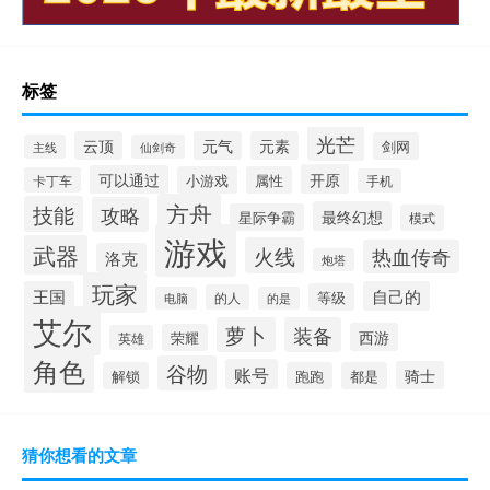
标签
光芒
云顶
元气
元素
剑网
主线
仙剑奇
开原
可以通过
小游戏
属性
卡丁车
手机
方舟
技能
攻略
最终幻想
星际争霸
模式
游戏
武器
火线
热血传奇
洛克
炮塔
玩家
王国
自己的
等级
的人
电脑
的是
艾尔
萝卜
装备
西游
荣耀
英雄
角色
谷物
账号
骑士
解锁
跑跑
都是
猜你想看的文章