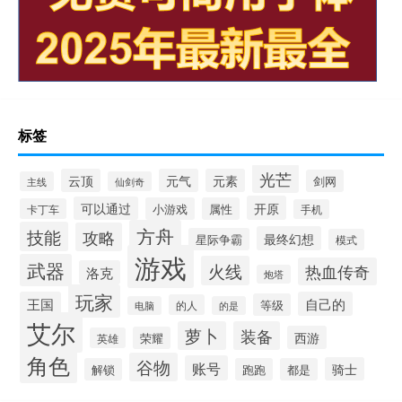
标签
光芒
云顶
元气
元素
剑网
主线
仙剑奇
开原
可以通过
小游戏
属性
卡丁车
手机
方舟
技能
攻略
最终幻想
星际争霸
模式
游戏
武器
火线
热血传奇
洛克
炮塔
玩家
王国
自己的
等级
的人
电脑
的是
艾尔
萝卜
装备
西游
荣耀
英雄
角色
谷物
账号
骑士
解锁
跑跑
都是