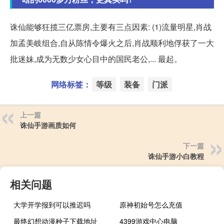
诛仙能够狂揽三亿票房,主要有三点因素: (1)流量明星,肖战
加孟美岐组合,自从陈情令爆火之后,肖战顺利地俘获了一大
批迷妹,成为无数少女心目中的国民老公,... 最起。
网络标签：
等级
装备
门派
上一篇
诛仙手游画质如何
下一篇
诛仙手游小白教程
相关问题
大学开学报到可以推迟吗
原神初始号怎么充值
最终幻想动漫种子下载地址
4399游戏中心电脑