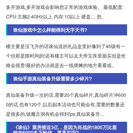
多开游戏,多开游戏会影响您正常的游戏体验。 最低配置:
CPU:主频2.4GHz以上 内存:1G以上 硬盘:... 您。
诛仙游戏中怎么样能得到无字天书?
楼主要是没飞升的话诛仙送的礼品盒里好像到了45级有一
个但那是限时间的!还有楼主可以去天帝宝库里面买但是价
格会很贵!最好的办法就是去一线摆摊的地方看看或。
诛仙手游真仙装备升级需要多少碎片?
真仙装备升级一次的话,需要20个真仙碎片,真仙碎片冲600
0的话,也有120个,以后副本活动也可能会有,需要的数量还
是很多的,镇魔古洞有机会得到!ps:真仙装备升...
《诛仙》票房接近3亿，是因为肖战的1800万比鹿
晗的6000多万粉丝，更真实吗?