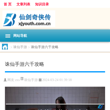
首 页
文章列表
知识目录
网站导航
>
诛仙手游
>
诛仙手游六千攻略
诛仙手游六千攻略
诛仙手游
网友:
zxs
2024-03-24 01:39:18