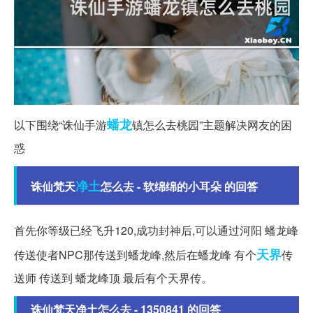
蟠龙
以下围绕“诛仙手游
镇怎么去桃园”主题解决网友的困
惑
净土
诛仙梵天
怎么去 - 软绵绵的小耳朵 的回答
首先你等级已经飞升120,成功封神后,可以通过河阳 蟠龙峰
天界
传送使者NPC那传送到蟠龙峰,然后在蟠龙峰 有个
传
送师 传送到 蟠龙峰顶 最后有个天界传。
诛仙梵天净土怎么去 - 1350841 的回答