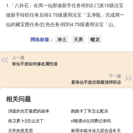
1.「八卦石」在周一仙那做新手任务得到2.门派15级法宝
做新手转职任务后得3.75级通用法宝「玉净瓶」完成周一
仙的藏宝图任务(红色任务)得到4.75级通用法宝「山。
网络标签：
净土
天界
蟠龙
上一篇
诛仙手游如何修改属性值
下一篇
新诛仙手游后期最强悍职业
相关问题
消逝的光芒最肥的副本
跑跑卡丁车怎么配乐
保卫萝卜2怎么没了
cf能查cf点消费记录吗
元宵的意意思
家用冰箱冷冻几层合适冬天