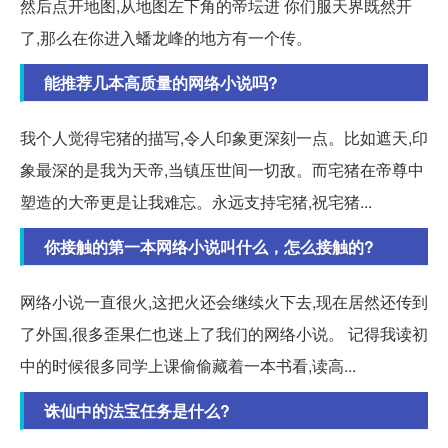
然后点开地图,从地图左下角的帝坛进 你们服天界既然开
了,那么在你进入蟠龙峰的地方有一个传。
能推荐几本高质量的网络小说吗?
我个人觉得宅猪的描写,令人印象更深刻一点。比如遮天,印
象最深的是我为天帝,当镇压世间一切敌。而宅猪在帝尊中
塑造的大帝更是让我难忘。永远支持宅猪,祝宅猪...
你接触的第一本网络小说叫什么，怎么接触的?
网络小说一直很火,这把火还会继续火下去,现在居然还传到
了外国,很多歪果仁也迷上了我们的网络小说。 记得我读初
中的时候很多同学上课偷偷藏着一本书看,读高...
诛仙中的法宝任务是什么?