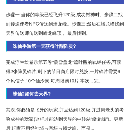
步骤一:当你的等级已经飞升120级,成功封神时。步骤二找
到传送使者NPC传送到蟠龙峰。步骤三:然后在蟠龙峰找到
天界传送师传送到蟠龙峰顶 。最后找到。
诛仙手游第一天获得叶醒阵灵?
完成浮生绘卷录第五卷“覆雪盘龙”篇叶醒的羁绊任务,可获
得2张阵灵碎片,剩下的节日商店限时兑换,一片碎片需要6
个风信子,10个仙泠泉,每周限购10片 本次... 完。
诛仙2如何去天界?
其次,你必须是飞升的玩家,并且达到120级,并过周老头的考
验成神的玩家(这样才能达到天界的中转站“蟠龙峰”)。更新
后,玩家不用经神域→帝坛→蟠龙峰。而是...