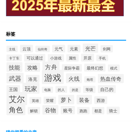
标签
光芒
云顶
元气
元素
剑网
主线
仙剑奇
开原
可以通过
小游戏
属性
卡丁车
手机
方舟
技能
攻略
最终幻想
星际争霸
模式
游戏
武器
火线
热血传奇
洛克
炮塔
玩家
王国
自己的
等级
的人
电脑
的是
艾尔
萝卜
装备
西游
荣耀
英雄
角色
谷物
账号
骑士
解锁
跑跑
都是
猜你想看的文章