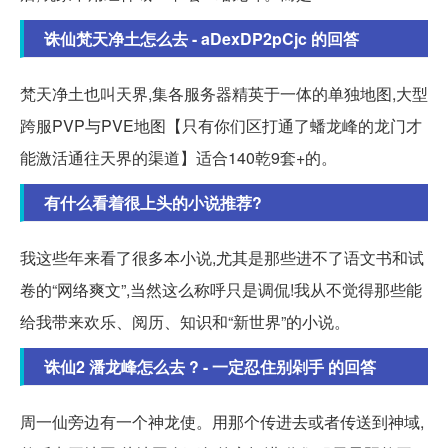
诛仙梵天净土怎么去 - aDexDP2pCjc 的回答
梵天净土也叫天界,集各服务器精英于一体的单独地图,大型
跨服PVP与PVE地图【只有你们区打通了蟠龙峰的龙门才
能激活通往天界的渠道】适合140乾9套+的。
有什么看着很上头的小说推荐?
我这些年来看了很多本小说,尤其是那些进不了语文书和试
卷的“网络爽文”,当然这么称呼只是调侃!我从不觉得那些能
给我带来欢乐、阅历、知识和“新世界”的小说。
诛仙2 潘龙峰怎么去 ? - 一定忍住别剁手 的回答
周一仙旁边有一个神龙使。用那个传进去或者传送到神域,