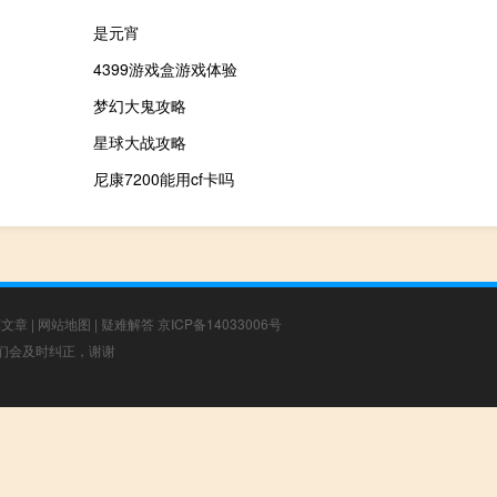
是元宵
4399游戏盒游戏体验
梦幻大鬼攻略
星球大战攻略
尼康7200能用cf卡吗
荐文章
|
网站地图
|
疑难解答
京ICP备14033006号
，我们会及时纠正，谢谢