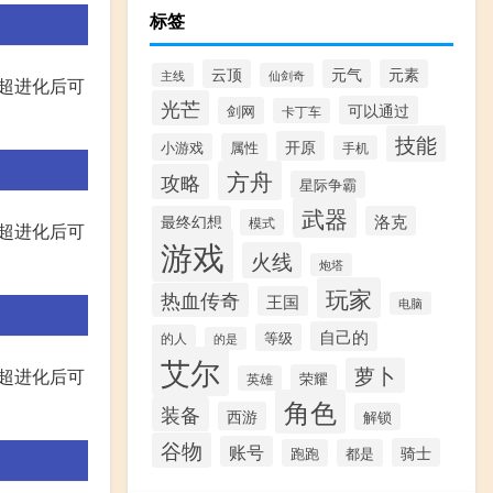
标签
云顶
元气
元素
主线
仙剑奇
、超进化后可
光芒
可以通过
剑网
卡丁车
技能
开原
小游戏
属性
手机
方舟
攻略
星际争霸
武器
最终幻想
洛克
模式
、超进化后可
游戏
火线
炮塔
玩家
热血传奇
王国
电脑
自己的
等级
的人
的是
艾尔
萝卜
、超进化后可
荣耀
英雄
角色
装备
西游
解锁
谷物
账号
骑士
跑跑
都是