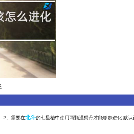
惑
北斗
 2、需要在
的七星槽中使用两颗涅槃丹才能够超进化,默认