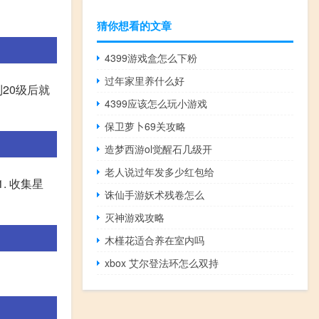
猜你想看的文章
4399游戏盒怎么下粉
过年家里养什么好
20级后就
4399应该怎么玩小游戏
保卫萝卜69关攻略
造梦西游ol觉醒石几级开
老人说过年发多少红包给
. 收集星
诛仙手游妖术残卷怎么
灭神游戏攻略
木槿花适合养在室内吗
xbox 艾尔登法环怎么双持