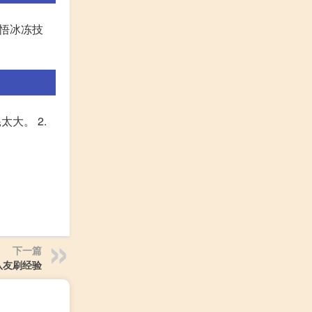
领悟冰冻技
大。 2.
下一篇
队友刷经验