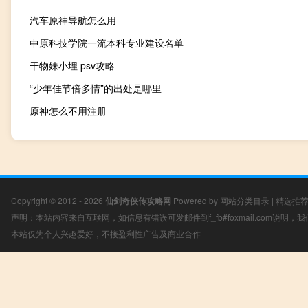
汽车原神导航怎么用
中原科技学院一流本科专业建设名单
干物妹小埋 psv攻略
“少年佳节倍多情”的出处是哪里
原神怎么不用注册
Copyright © 2012 - 2026
仙剑奇侠传攻略网
Powered by
网站分类目录
|
精选推
声明：本站内容来自互联网，如信息有错误可发邮件到f_fb#foxmail.com说明
本站仅为个人兴趣爱好，不接盈利性广告及商业合作