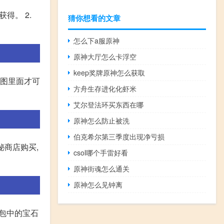
得。 2.
猜你想看的文章
怎么下a服原神
原神大厅怎么卡浮空
keep奖牌原神怎么获取
地图里面才可
方舟生存进化化虾米
艾尔登法环买东西在哪
原神怎么防止被洗
伯克希尔第三季度出现净亏损
秘商店购买,
csol哪个手雷好看
原神街魂怎么通关
原神怎么见钟离
背包中的宝石