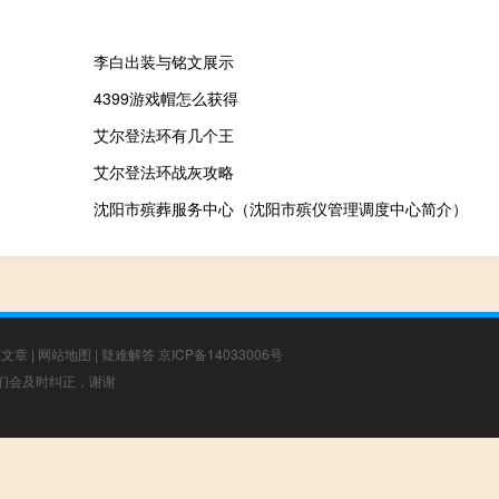
李白出装与铭文展示
4399游戏帽怎么获得
艾尔登法环有几个王
艾尔登法环战灰攻略
沈阳市殡葬服务中心（沈阳市殡仪管理调度中心简介）
荐文章
|
网站地图
|
疑难解答
京ICP备14033006号
，我们会及时纠正，谢谢