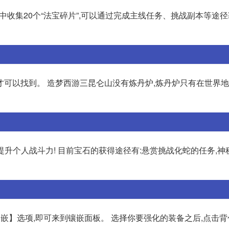
戏中收集20个“法宝碎片”,可以通过完成主线任务、挑战副本等途径获
才可以找到。 造梦西游三昆仑山没有炼丹炉,炼丹炉只有在世界
提升个人战斗力! 目前宝石的获得途径有:悬赏挑战化蛇的任务,神
嵌】选项,即可来到镶嵌面板。 选择你要强化的装备之后,点击