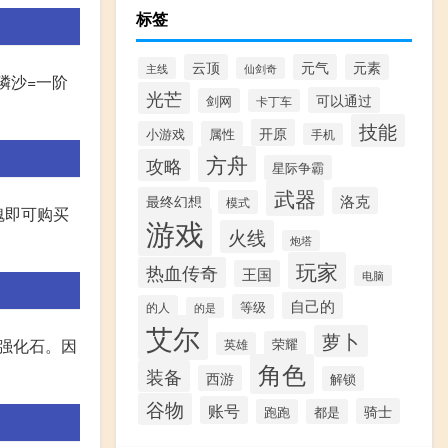
标签
云顶
元气
元素
主线
仙剑奇
磷沙=一阶
光芒
可以通过
剑网
卡丁车
技能
开原
小游戏
属性
手机
方舟
攻略
星际争霸
武器
最终幻想
洛克
模式
魂即可购买
游戏
火线
炮塔
玩家
热血传奇
王国
电脑
自己的
等级
的人
的是
艾尔
萝卜
荣耀
的强化石。因
英雄
角色
装备
西游
解锁
谷物
账号
骑士
跑跑
都是