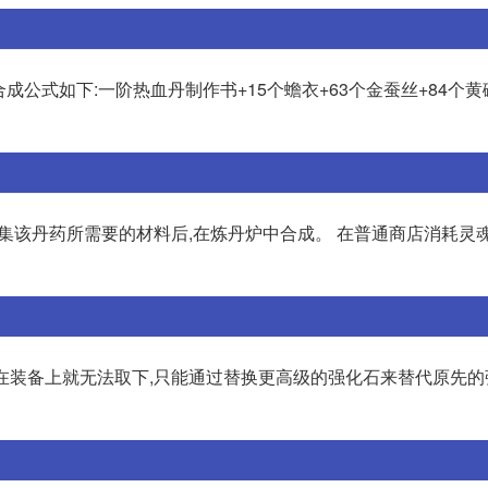
公式如下:一阶热血丹制作书+15个蟾衣+63个金蚕丝+84个黄
集该丹药所需要的材料后,在炼丹炉中合成。 在普通商店消耗灵
嵌在装备上就无法取下,只能通过替换更高级的强化石来替代原先