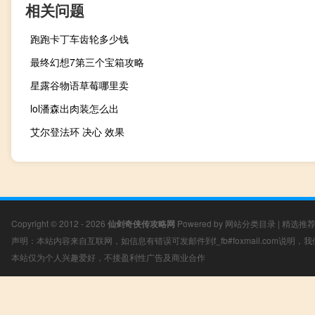
相关问题
跑跑卡丁车齿轮多少钱
最终幻想7第三个宝箱攻略
星露谷物语草莓哪里卖
lol潘森出肉装怎么出
艾尔登法环 决心 效果
Copyright © 2012 - 2026
仙剑奇侠传攻略网
Powered by
网站分类目录
|
精选推
声明：本站内容来自互联网，如信息有错误可发邮件到f_fb#foxmail.com说明
本站仅为个人兴趣爱好，不接盈利性广告及商业合作