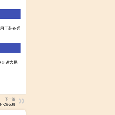
石用于装备强
S金翅大鹏
下一篇
幻化怎么得