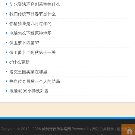
艾尔登法环穿刺墓室掉什么
我们传统节日春节是什么
你猜猜我是几月过年的
电脑怎么下载原神地图
保卫萝卜四第37
保卫萝卜二阿秋第十一关
cf什么更新
洛克王国卖菜在哪里
热血传奇最后一个人的结局
电脑4399小游戏列表
Copyright © 2012 - 2026
仙剑奇侠传攻略网
Powered by
网站分类目录
|
精选推荐文