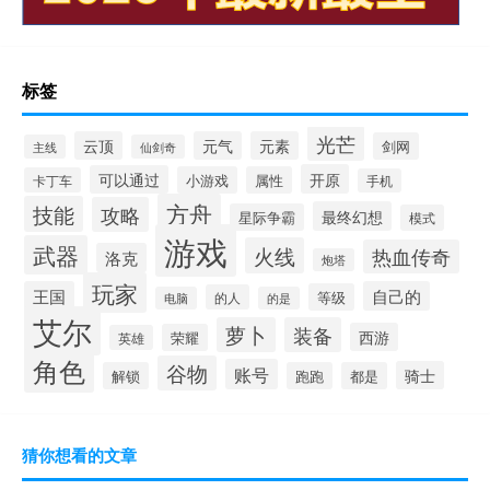
标签
光芒
云顶
元气
元素
剑网
主线
仙剑奇
开原
可以通过
小游戏
属性
卡丁车
手机
方舟
技能
攻略
最终幻想
星际争霸
模式
游戏
武器
火线
热血传奇
洛克
炮塔
玩家
王国
自己的
等级
的人
电脑
的是
艾尔
萝卜
装备
西游
荣耀
英雄
角色
谷物
账号
骑士
解锁
跑跑
都是
猜你想看的文章