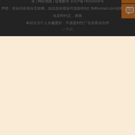
章
|
网站地图
|
疑难解答
京ICP备14033006号
声明：本站内容来自互联网，如信息有错误可发邮件到f_fb#foxmail.com说明，我们
会及时纠正，谢谢
本站仅为个人兴趣爱好，不接盈利性广告及商业合作
小男孩