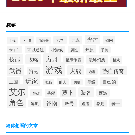
标签
光芒
云顶
元气
元素
剑网
主线
仙剑奇
开原
可以通过
小游戏
属性
卡丁车
手机
方舟
技能
攻略
最终幻想
星际争霸
模式
游戏
武器
火线
热血传奇
洛克
炮塔
玩家
王国
自己的
等级
的人
电脑
的是
艾尔
萝卜
装备
西游
荣耀
英雄
角色
谷物
账号
骑士
解锁
跑跑
都是
猜你想看的文章