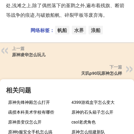
处,浅滩之上,除了偶然落下的堇鹮之外,遍布着残旗、断箭
等战争的痕迹,与破败船帆、碎裂甲板等废弃海。
网络标签：
帆船
水界
浪船
上一篇
原神凌华怎么玩儿
下一篇
天玑p90玩原神怎么样
相关问题
原神先锋神殿怎么打开
4399游戏盒字怎么变大
函授本科美术学校有哪些
原神的石头箱子怎么开
原神质变仪怎么开
csol老虎角色
原神b服安全手机怎么搞
原神怎么组建新队