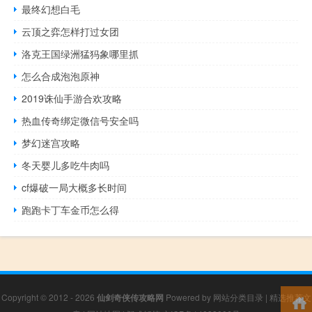
最终幻想白毛
云顶之弈怎样打过女团
洛克王国绿洲猛犸象哪里抓
怎么合成泡泡原神
2019诛仙手游合欢攻略
热血传奇绑定微信号安全吗
梦幻迷宫攻略
冬天婴儿多吃牛肉吗
cf爆破一局大概多长时间
跑跑卡丁车金币怎么得
Copyright © 2012 - 2026
仙剑奇侠传攻略网
Powered by
网站分类目录
|
精选推荐文