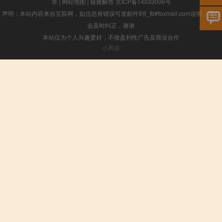
章
|
网站地图
|
疑难解答
京ICP备14033006号
声明：本站内容来自互联网，如信息有错误可发邮件到f_fb#foxmail.com说明，我们
会及时纠正，谢谢
本站仅为个人兴趣爱好，不接盈利性广告及商业合作
小男孩