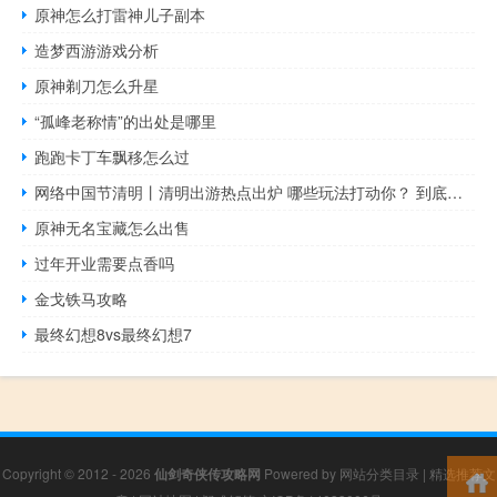
原神怎么打雷神儿子副本
造梦西游游戏分析
原神剃刀怎么升星
“孤峰老称情”的出处是哪里
跑跑卡丁车飘移怎么过
网络中国节清明丨清明出游热点出炉 哪些玩法打动你？ 到底什么情况呢
原神无名宝藏怎么出售
过年开业需要点香吗
金戈铁马攻略
最终幻想8vs最终幻想7
Copyright © 2012 - 2026
仙剑奇侠传攻略网
Powered by
网站分类目录
|
精选推荐文