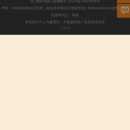
章
|
网站地图
|
疑难解答
京ICP备14033006号
声明：本站内容来自互联网，如信息有错误可发邮件到f_fb#foxmail.com说明，我们
会及时纠正，谢谢
本站仅为个人兴趣爱好，不接盈利性广告及商业合作
小男孩