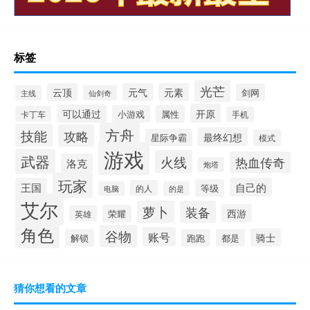
标签
光芒
云顶
元气
元素
剑网
主线
仙剑奇
开原
可以通过
小游戏
属性
卡丁车
手机
方舟
技能
攻略
最终幻想
星际争霸
模式
游戏
武器
火线
热血传奇
洛克
炮塔
玩家
王国
自己的
等级
的人
电脑
的是
艾尔
萝卜
装备
西游
荣耀
英雄
角色
谷物
账号
骑士
解锁
跑跑
都是
猜你想看的文章