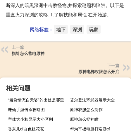
断深入的暗黑深渊中击败怪物,并探索谜题和陷阱。以下是
垂直火力深渊的攻略: 1.了解技能和属性 在开始游。
网络标签：
地下
深渊
玩家
上一篇
指针怎么蓄电原神
下一篇
原神电梯权限怎么开启
相关问题
“娇娆情态自天姿”的出处是哪里
艾尔登法环武器展示大全
诛仙手游传承攻略图
原神衣服怎么制作
字体大小和显示大小区别
原神怎么捉神瞳
香奈儿cf白色粗花呢
华为平板电脑打端游cf