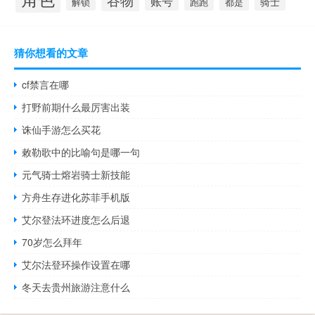
谷物
账号
骑士
解锁
跑跑
都是
猜你想看的文章
cf禁言在哪
打野前期什么最厉害出装
诛仙手游怎么买花
敕勒歌中的比喻句是哪一句
元气骑士熔岩骑士新技能
方舟生存进化苏菲手机版
艾尔登法环进度怎么后退
70岁怎么拜年
艾尔法登环操作设置在哪
冬天去贵州旅游注意什么