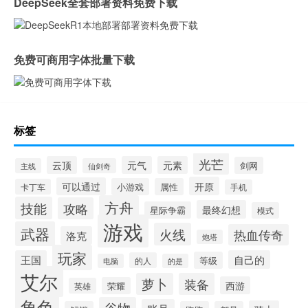
DeepSeek全套部署资料免费下载
免费可商用字体批量下载
标签
光芒
云顶
元气
元素
剑网
主线
仙剑奇
开原
可以通过
小游戏
属性
卡丁车
手机
方舟
技能
攻略
最终幻想
星际争霸
模式
游戏
武器
火线
热血传奇
洛克
炮塔
玩家
王国
自己的
等级
的人
电脑
的是
艾尔
萝卜
装备
西游
荣耀
英雄
角色