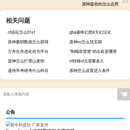
原神蓝色柱怎么点亮
相关问题
cf远征怎么打s1
gba最终幻想6天幻汉化
原神脆弱数值怎么获得
原神cc怎么找宝箱
方舟生存进化何为平台
“制榻容筐篚”的出处是哪里
原神怎么打雪山更快
cf转移cf点需要多久
遗传学考研考什么科目
原神怎么设置进入条件
☚
公告