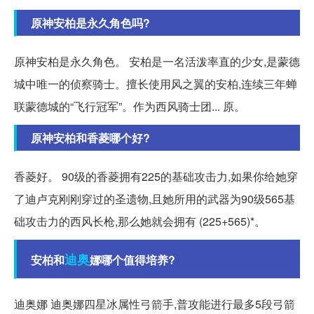
原神安柏是永久角色吗?
原神安柏是永久角色。 安柏是一名活泼率直的少女,是蒙德
城中唯一的侦察骑士。擅长使用风之翼的安柏,连续三年蝉
联蒙德城的“飞行冠军”。作为西风骑士团... 原。
原神安柏和香菱哪个好?
香菱好。 90级的香菱拥有225的基础攻击力,如果你给她穿
了迪卢克刚刚穿过的圣遗物,且她所用的武器为90级565基
础攻击力的西风长枪,那么她就会拥有 (225+565)*。
迪奥
安柏和
娜哪个值得培养?
迪奥娜 迪奥娜四星冰属性弓箭手,普攻能进行最多5段弓箭