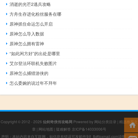
消逝的光芒2逃兵攻略
方舟生存进化粉丝服务在哪
原神抓住命运怎么开启
原神怎么导入数据
原神怎么拥有雷神
“如此闲方好”的出处是哪里
艾尔登法环联机失败图片
原神怎么捕猎游侠的
怎么委婉的说过年不拜年
Copyright © 2012 - 2026
仙剑奇侠传攻略网
Powered by
网站分类目录
|
精选推荐文
章
|
网站地图
|
疑难解答
京ICP备14033006号
声明：本站内容来自互联网，如信息有错误可发邮件到f_fb#foxmail.com说明，我们