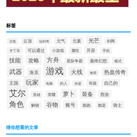
标签
光芒
云顶
元气
元素
剑网
主线
仙剑奇
开原
可以通过
小游戏
属性
卡丁车
手机
方舟
技能
攻略
最终幻想
星际争霸
模式
游戏
武器
火线
热血传奇
洛克
炮塔
玩家
王国
自己的
等级
的人
电脑
的是
艾尔
萝卜
装备
西游
荣耀
英雄
角色
谷物
账号
骑士
解锁
跑跑
都是
猜你想看的文章