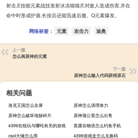
射击,E技能元素战技发射冰冻猫猫爪对敌人造成伤害,并在
命中时形成护盾,长按后还能迅速后撤。Q元素爆发。
网络标签：
元素
攻击力
迪奥
上一篇
怎么画原神的元素
下一篇
原神怎么输入代码获得原石
相关问题
洛克王国怎么全屏
原神怎么清理体力
原神怎么破坏地脉碎片
原神蒲公英怎么出售
4399在线玩与哪吒有关的游戏
星露谷物语怎么钓鱼手机
csol大锤怎么用
4399游戏盒怎么兑换码