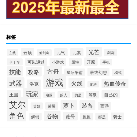
标签
光芒
云顶
元气
元素
剑网
主线
仙剑奇
开原
可以通过
小游戏
属性
卡丁车
手机
方舟
技能
攻略
最终幻想
星际争霸
模式
游戏
武器
火线
热血传奇
洛克
炮塔
玩家
王国
自己的
等级
的人
电脑
的是
艾尔
萝卜
装备
西游
荣耀
英雄
角色
谷物
账号
骑士
解锁
跑跑
都是