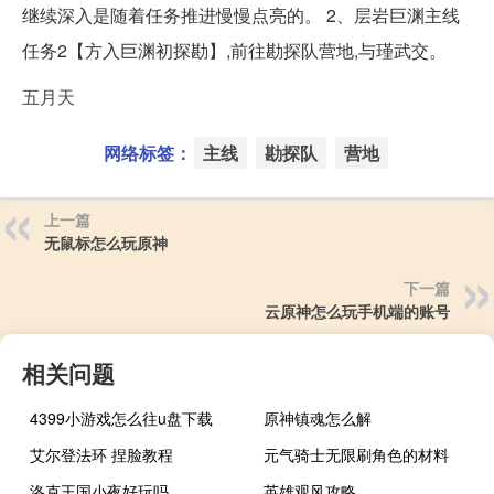
继续深入是随着任务推进慢慢点亮的。 2、层岩巨渊主线
任务2【方入巨渊初探勘】,前往勘探队营地,与瑾武交。
五月天
网络标签：
主线
勘探队
营地
上一篇
无鼠标怎么玩原神
下一篇
云原神怎么玩手机端的账号
相关问题
4399小游戏怎么往u盘下载
原神镇魂怎么解
艾尔登法环 捏脸教程
元气骑士无限刷角色的材料
洛克王国小夜好玩吗
英雄观风攻略