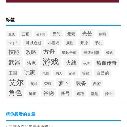
标签
光芒
云顶
元气
元素
剑网
主线
仙剑奇
开原
可以通过
小游戏
属性
卡丁车
手机
方舟
技能
攻略
最终幻想
星际争霸
模式
游戏
武器
火线
热血传奇
洛克
炮塔
玩家
王国
自己的
等级
的人
电脑
的是
艾尔
萝卜
装备
西游
荣耀
英雄
角色
谷物
账号
骑士
解锁
跑跑
都是
猜你想看的文章
云顶之弈的五费卡有哪些