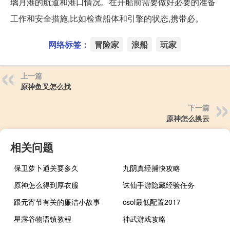
璃月港的航道和港口情况。在开船前需要做好必要的准备
工作和安全措施,比如检查船体和引擎的状态,携带必。
网络标签：
冒险家
浪船
玩家
上一篇
原神鱼叉怎么找
下一篇
原神怎么换云
相关问题
保卫萝卜通关要多久
九阴真经捕快攻略
原神怎么得到厚衣服
诛仙手游隐藏经验任务
跟元宵节有关的廉洁小故事
csol最低配置2017
星露谷物语镇教程
神武游戏攻略