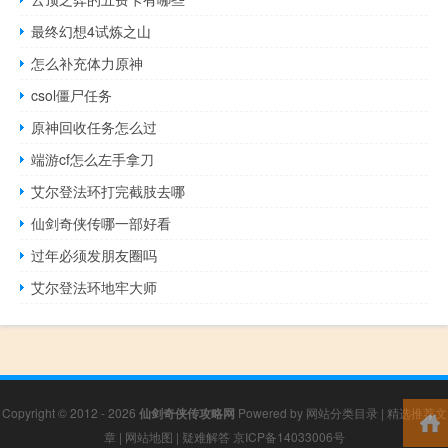
最终幻想4试炼之山
怎么补充体力原神
csol僵尸任务
原神回收任务怎么过
端游cf怎么左手拿刀
艾尔登法环打完截肢去哪
仙剑奇侠传哪一部好看
过年必须发朋友圈吗
艾尔登法环地牢大师
Copyright © 2012 - 2026
仙剑奇侠传攻略网
Powered by
网站分类目录
|
精选推荐文
章
|
网站地图
|
疑难解答
京ICP备14033006号