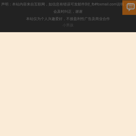
声明：本站内容来自互联网，如信息有错误可发邮件到f_fb#foxmail.com说明，我们
会及时纠正，谢谢
本站仅为个人兴趣爱好，不接盈利性广告及商业合作
小男孩