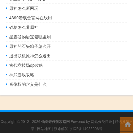
原神怎么断网玩
4399游戏盒官网在线用
砂糖怎么养原神
星露谷物语宝箱哪里刷
原神的石头箱子怎么开
退出联机原神怎么退出
古代竞技场dp攻略
神武游戏攻略
肖像权的含义是什么
Copyright © 2012 - 2026
仙剑奇侠传攻略网
Powered by
网站分类目录
|
精选推荐文
章
|
网站地图
|
疑难解答
京ICP备14033006号