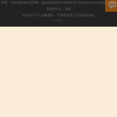
声明：本站内容来自互联网，如信息有错误可发邮件到f_fb#foxmail.com说明，我们
会及时纠正，谢谢
本站仅为个人兴趣爱好，不接盈利性广告及商业合作
小男孩