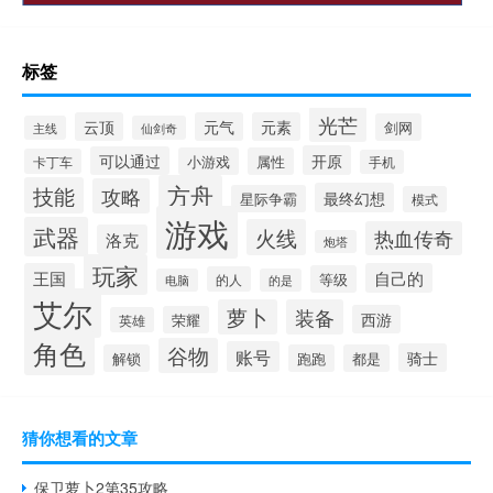
标签
光芒
云顶
元气
元素
剑网
主线
仙剑奇
开原
可以通过
小游戏
属性
卡丁车
手机
方舟
技能
攻略
最终幻想
星际争霸
模式
游戏
武器
火线
热血传奇
洛克
炮塔
玩家
王国
自己的
等级
的人
电脑
的是
艾尔
萝卜
装备
西游
荣耀
英雄
角色
谷物
账号
骑士
解锁
跑跑
都是
猜你想看的文章
保卫萝卜2第35攻略