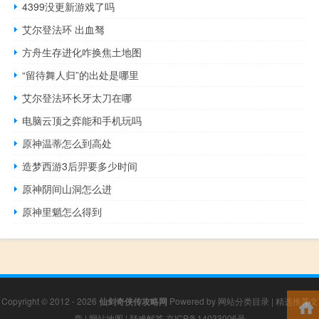
4399没更新游戏了吗
艾尔登法环 出血驽
方舟生存进化咋换焦土地图
“留待舞人归”的出处是哪里
艾尔登法环长牙太刀在哪
电脑云顶之弈能和手机玩吗
原神温蒂怎么到高处
造梦西游3后羿要多少时间
原神阴间山洞怎么进
原神里魈怎么得到
Copyright © 2012 - 2026
仙剑奇侠传攻略网
Powered by
网站分类目录
|
精选推荐文
章
|
网站地图
|
疑难解答
京ICP备14033006号