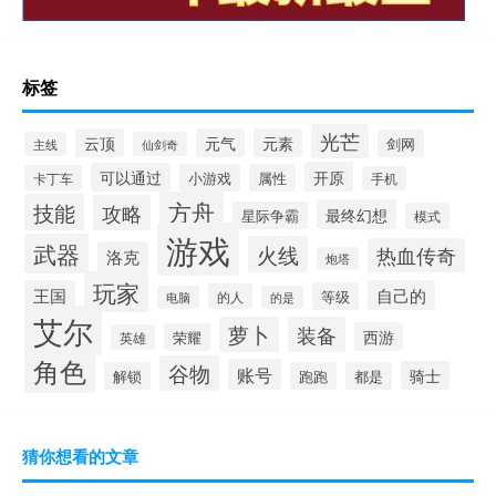
标签
光芒
云顶
元气
元素
剑网
主线
仙剑奇
开原
可以通过
小游戏
属性
卡丁车
手机
方舟
技能
攻略
最终幻想
星际争霸
模式
游戏
武器
火线
热血传奇
洛克
炮塔
玩家
王国
自己的
等级
的人
电脑
的是
艾尔
萝卜
装备
西游
荣耀
英雄
角色
谷物
账号
骑士
解锁
跑跑
都是
猜你想看的文章