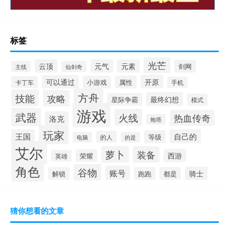
标签
光芒
云顶
元气
元素
剑网
主线
仙剑奇
开原
可以通过
小游戏
属性
卡丁车
手机
方舟
技能
攻略
最终幻想
星际争霸
模式
游戏
武器
火线
热血传奇
洛克
炮塔
玩家
王国
自己的
等级
的人
电脑
的是
艾尔
萝卜
装备
西游
荣耀
英雄
角色
谷物
账号
骑士
解锁
跑跑
都是
猜你想看的文章