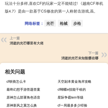
玩法十分多样,喜欢CF的玩家一定不能错过! 《越南CF单机
版4.7》是由一款基于CS修改的第一人称射击游戏,虽。
网络标签：
光芒
枪械
步枪
上一篇
消逝的光芒哪里有大佬
下一篇
消逝的光芒未知骷髅在哪
相关问题
cf铁骑怎么卡
天空副本黄金海岸攻略
最终幻想手游答题答案
cf蝴蝶e技能干啥的
原神怎么部署角色语音
星际争霸iem等级
原神新风之翼怎么换
cf一局最多多少经验