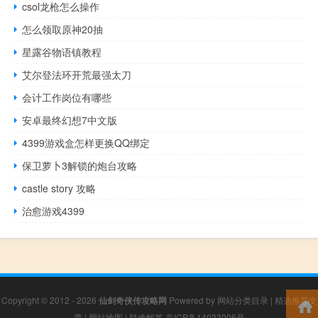
csol龙枪怎么操作
怎么领取原神20抽
星露谷物语镇教程
艾尔登法环开荒最强太刀
会计工作岗位有哪些
安卓最终幻想7中文版
4399游戏盒怎样更换QQ绑定
保卫萝卜3解锁的炮台攻略
castle story 攻略
治愈游戏4399
Copyright © 2012 - 2026
仙剑奇侠传攻略网
Powered by
网站分类目录
|
精选推荐文
章
|
网站地图
|
疑难解答
京ICP备14033006号