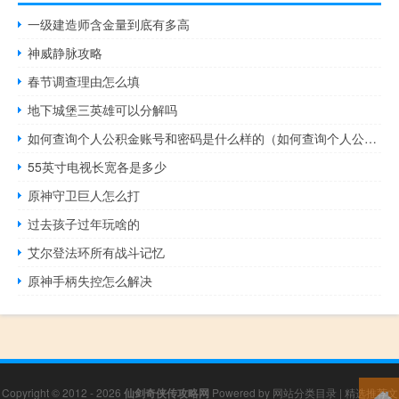
一级建造师含金量到底有多高
神威静脉攻略
春节调查理由怎么填
地下城堡三英雄可以分解吗
如何查询个人公积金账号和密码是什么样的（如何查询个人公积金账号）
55英寸电视长宽各是多少
原神守卫巨人怎么打
过去孩子过年玩啥的
艾尔登法环所有战斗记忆
原神手柄失控怎么解决
Copyright © 2012 - 2026
仙剑奇侠传攻略网
Powered by
网站分类目录
|
精选推荐文