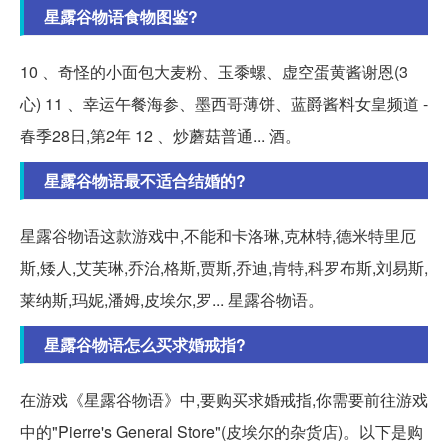
星露谷物语食物图鉴?
10 、奇怪的小面包大麦粉、玉黍螺、虚空蛋黄酱谢恩(3
心) 11 、幸运午餐海参、墨西哥薄饼、蓝爵酱料女皇频道 -
春季28日,第2年 12 、炒蘑菇普通... 酒。
星露谷物语最不适合结婚的?
星露谷物语这款游戏中,不能和卡洛琳,克林特,德米特里厄
斯,矮人,艾芙琳,乔治,格斯,贾斯,乔迪,肯特,科罗布斯,刘易斯,
莱纳斯,玛妮,潘姆,皮埃尔,罗... 星露谷物语。
星露谷物语怎么买求婚戒指?
在游戏《星露谷物语》中,要购买求婚戒指,你需要前往游戏
中的"Pierre's General Store"(皮埃尔的杂货店)。以下是购