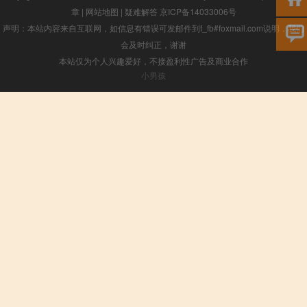
章
|
网站地图
|
疑难解答
京ICP备14033006号
声明：本站内容来自互联网，如信息有错误可发邮件到f_fb#foxmail.com说明，我们
会及时纠正，谢谢
本站仅为个人兴趣爱好，不接盈利性广告及商业合作
小男孩