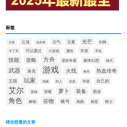
标签
光芒
云顶
元气
元素
剑网
主线
仙剑奇
开原
可以通过
小游戏
属性
卡丁车
手机
方舟
技能
攻略
最终幻想
星际争霸
模式
游戏
武器
火线
热血传奇
洛克
炮塔
玩家
王国
自己的
等级
的人
电脑
的是
艾尔
萝卜
装备
西游
荣耀
英雄
角色
谷物
账号
骑士
解锁
跑跑
都是
猜你想看的文章