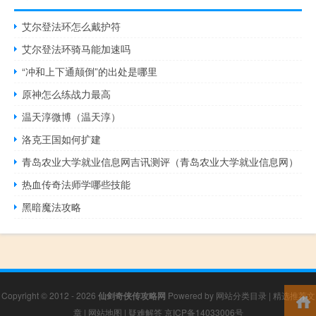
艾尔登法环怎么戴护符
艾尔登法环骑马能加速吗
“冲和上下通颠倒”的出处是哪里
原神怎么练战力最高
温天淳微博（温天淳）
洛克王国如何扩建
青岛农业大学就业信息网吉讯测评（青岛农业大学就业信息网）
热血传奇法师学哪些技能
黑暗魔法攻略
Copyright © 2012 - 2026
仙剑奇侠传攻略网
Powered by
网站分类目录
|
精选推荐文
章
|
网站地图
|
疑难解答
京ICP备14033006号