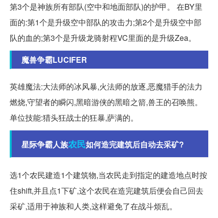
第3个是神族所有部队(空中和地面部队)的护甲。 在BY里
面的:第1个是升级空中部队的攻击力;第2个是升级空中部
队的血的;第3个是升级龙骑射程VC里面的是升级Zea。
魔兽争霸LUCIFER
英雄魔法:大法师的冰风暴,火法师的放逐,恶魔猎手的法力
燃烧,守望者的瞬闪,黑暗游侠的黑暗之箭,兽王的召唤熊。
单位技能:猎头狂战士的狂暴,萨满的。
农民
星际争霸人族
如何造完建筑后自动去采矿?
选1个农民建造1个建筑物,当农民走到指定的建造地点时按
住shift,并且点1下矿,这个农民在造完建筑后便会自己回去
采矿,适用于神族和人类,这样避免了在战斗烦乱。