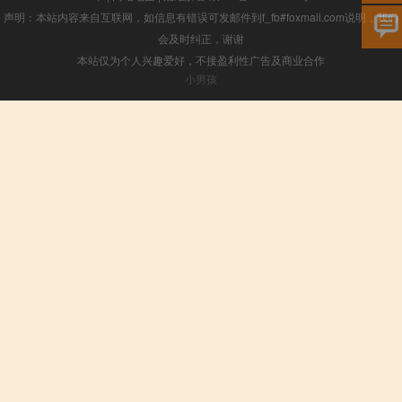
声明：本站内容来自互联网，如信息有错误可发邮件到f_fb#foxmail.com说明，我们
会及时纠正，谢谢
本站仅为个人兴趣爱好，不接盈利性广告及商业合作
小男孩