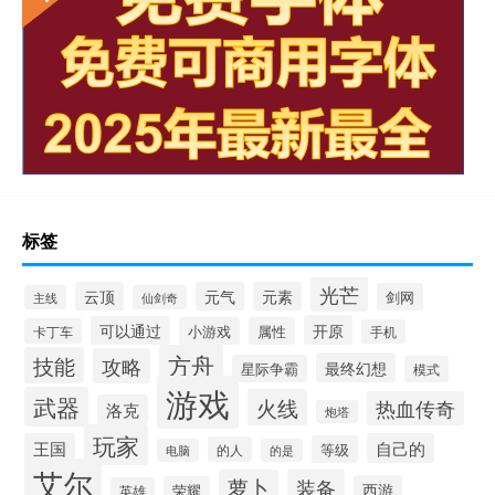
标签
光芒
云顶
元气
元素
剑网
主线
仙剑奇
开原
可以通过
小游戏
属性
卡丁车
手机
方舟
技能
攻略
最终幻想
星际争霸
模式
游戏
武器
火线
热血传奇
洛克
炮塔
玩家
王国
自己的
等级
的人
电脑
的是
艾尔
萝卜
装备
西游
荣耀
英雄