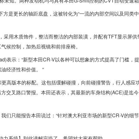
指标未知。两种发动机均与具有本田G-Shift控制的CVT自动变速
的下方是更长的轴距底盘，这被转化为“一流的内部空间以及同类
连接功能，采用木质饰件，整洁而整洁的内部装潢，并配有TFT显示屏
区气候控制，加热后视镜和前排座椅。
nrad)表示：“新型本田CR-V以各种可以想象的方式提高了门槛，
油经济性和价值。 ”
EX和更高版本的标配。这包括缓解碰撞，向前碰撞警告，行人感应
方交叉路口警报。本田还表示，其最新的车身结构(ACE)是迄
们只能报告本田说过：“针对澳大利亚市场的新型CR-V的细节将
压动力系统】到此讲解完毕了，希望对大家有帮助。