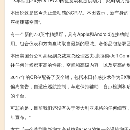
LX车型由2.4升i-VTECÔ四缸发动机提供动力，此时动力
本田说这是迄今为止最动感的CR-V。本田表示，新车身
座椅腿部空间”。
有一个新的7.0英寸触摸屏，具有Apple和Android
用。组合仪表和方向盘均取自最新的思域。奢侈品包括双
本田美国分公司高级副总裁兼总经理杰夫·康拉德(Jeff Co
往任何时候都更高的性能，空间和高级内容，以及更高的燃
2017年的CR-V配备了安全钳，包括本田传感技术作为
偏离警告，自适应巡航控制，车道保持辅助，盲点检测和后
的平台。
可悲的是，目前我们还没有关于澳大利亚规格的任何细节，我
年宣布。”
本文【一个造型刷新增加高科技和CR-V的第一个涡轮增