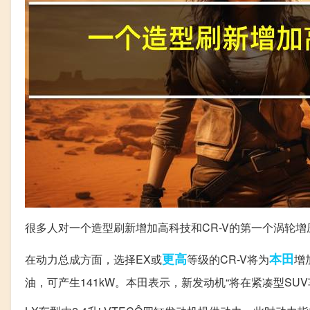
很多人对一个造型刷新增加高科技和CR-V的第一个涡轮增
更高
本田
在动力总成方面，选择EX或
等级的CR-V将为
增
油，可产生141kW。本田表示，新发动机“将在紧凑型SU