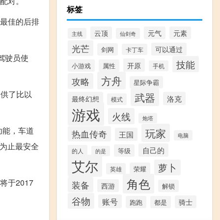
箱配对。
标签
中最佳的后排
云顶
元气
元素
主线
仙剑奇
光芒
可以通过
剑网
卡丁车
供驾驶员使
技能
开原
小游戏
属性
手机
方舟
攻略
星际争霸
提供了比以
武器
最终幻想
洛克
模式
游戏
火线
炮塔
功能，车道
玩家
热血传奇
王国
电脑
今为止最安全
自己的
等级
的人
的是
艾尔
萝卜
荣耀
英雄
角色
于2017
装备
西游
解锁
谷物
账号
骑士
跑跑
都是