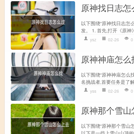
原神找日志怎
以下围绕“原神找日志怎
发。 1. 首先,打开《原神
ysz
02-26
0
原神神庙怎么
以下围绕“原神神庙怎么找
名挑战者,首要任务是了解
yss
02-26
0
原神那个雪山
以下围绕“原神那个雪山怎
以下是一些上雪山山顶的技巧: