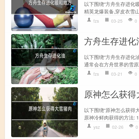
以下围绕“方舟生存进化暖
精英龙爆装备,穿皮衣雪山
fzs
03-25
0
方舟生存进化
以下围绕“方舟生存进化油
通常会在方舟世界的雪原地
fzs
03-21
0
原神怎么获得
以下围绕“原神怎么获得大
原神冷鲜肉获得的方法: 1
ysz
02-26
0