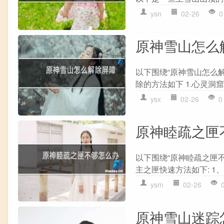
ysn
02-26
0
原神雪山怎么
以下围绕“原神雪山怎么
除的方法如下 1.心灵洞窟
ysx
02-26
0
原神睦疏之匣
以下围绕“原神睦疏之匣不
主之匣快速方法如下: 1、
ysm
02-26
原神雪山迷踪