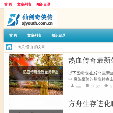
首 页
文章列表
知识目录
首 页
文章列表
知识目录
>
有关“雪山”的文章
热血传奇最新
以下围绕“热血传奇最新
中,魔族坐骑的属性特点主
rxc
03-27
0
方舟生存进化