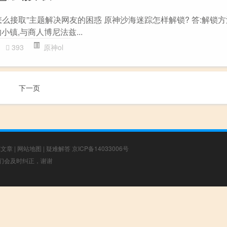
么接取”主题解决网友的困惑 原神沙海迷踪怎样解锁? 答:解锁方法如
镇,与商人博尼法兹...
393
原神ol
下一页
荐文章
|
网站地图
|
疑难解答
京ICP备14033006号
，我们会及时纠正，谢谢