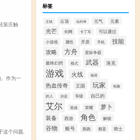
标签
云顶
元气
元素
主线
仙剑奇
轻策庄触
光芒
可以通过
剑网
卡丁车
技能
开原
小游戏
属性
手机
方舟
攻略
星际争霸
武器
最终幻想
洛克
模式
游戏
火线
炮塔
殆。作为一
玩家
热血传奇
王国
电脑
自己的
等级
的人
的是
艾尔
萝卜
荣耀
英雄
角色
装备
西游
解锁
谷物
账号
骑士
跑跑
都是
于这个问题,