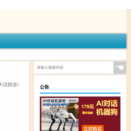
☚
大话西游》
公告