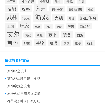
开原
可以通过
小游戏
属性
卡丁车
手机
方舟
技能
攻略
最终幻想
星际争霸
模式
游戏
武器
火线
热血传奇
洛克
炮塔
玩家
王国
自己的
等级
的人
电脑
的是
艾尔
萝卜
装备
西游
荣耀
英雄
角色
谷物
账号
骑士
解锁
跑跑
都是
猜你想看的文章
原神pc怎么上
艾尔登法环弓箭手技能
原神摩拉怎么屯
原神火炬平躺怎么点燃
春节喝茶叶有什么好处