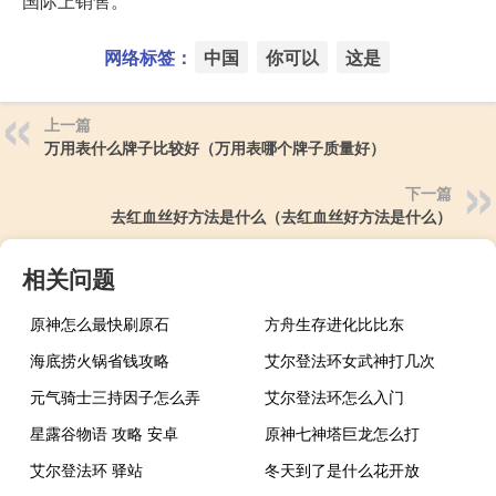
国际上销售。
网络标签：
中国
你可以
这是
上一篇
万用表什么牌子比较好（万用表哪个牌子质量好）
下一篇
去红血丝好方法是什么（去红血丝好方法是什么）
相关问题
原神怎么最快刷原石
方舟生存进化比比东
海底捞火锅省钱攻略
艾尔登法环女武神打几次
元气骑士三持因子怎么弄
艾尔登法环怎么入门
星露谷物语 攻略 安卓
原神七神塔巨龙怎么打
艾尔登法环 驿站
冬天到了是什么花开放