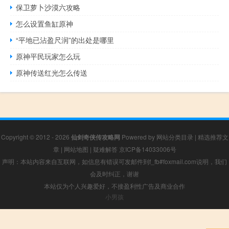
保卫萝卜沙漠六攻略
怎么设置鱼缸原神
“平地已沾盈尺润”的出处是哪里
原神平民玩家怎么玩
原神传送红光怎么传送
Copyright © 2012 - 2026
仙剑奇侠传攻略网
Powered by
网站分类目录
|
精选推荐文
章
|
网站地图
|
疑难解答
京ICP备14033006号
声明：本站内容来自互联网，如信息有错误可发邮件到f_fb#foxmail.com说明，我们
会及时纠正，谢谢
本站仅为个人兴趣爱好，不接盈利性广告及商业合作
小男孩