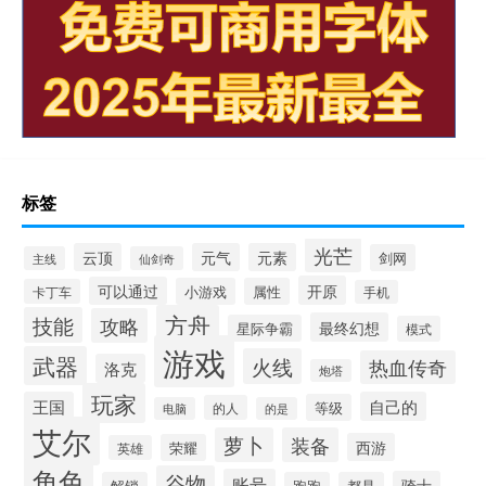
标签
光芒
云顶
元气
元素
剑网
主线
仙剑奇
开原
可以通过
小游戏
属性
卡丁车
手机
方舟
技能
攻略
最终幻想
星际争霸
模式
游戏
武器
火线
热血传奇
洛克
炮塔
玩家
王国
自己的
等级
的人
电脑
的是
艾尔
萝卜
装备
西游
荣耀
英雄
角色
谷物
账号
骑士
解锁
跑跑
都是