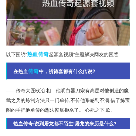
热血传奇
以下围绕“
起源套视频”主题解决网友的困惑
传奇
在热血
中，祈祷套都有什么传说?
——传奇大匠欧冶 相... 他明白器刀宗有高层对他创造的魔
武之兵的炼制方法只一门单传,不传他系感到不满,借了炼宝
阁的手把他单传的想法彻底扼杀了。 心死之下,欧。
热血传奇:说到屠龙都不陌生!屠龙的来历是什么?