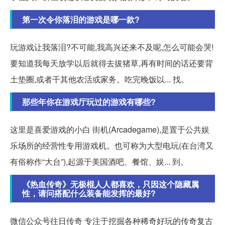
第一次令你落泪的游戏是哪一款?
玩游戏让我落泪?不可能,我高兴还来不及呢,怎么可能会哭!
要知道我每天放学以后就得去拔猪草,再有时间的话还要背
土垫圈,或者干其他农活或家务。吃完晚饭以... 找。
那些年你在游戏厅玩过的游戏有哪些?
这里是喜爱游戏的小白 街机(Arcadegame),是置于公共娱
乐场所的经营性专用游戏机。也可称为大型电玩(在台湾又
有俗称作“大台”),起源于美国酒吧、餐馆、娱... 到。
《热血传奇》无极棍人人都喜欢，只因这个隐藏属
性，请问搭配什么装备能发挥的最好?
微信公众号往日传奇 专注于挖掘各种稀奇好玩的传奇复古