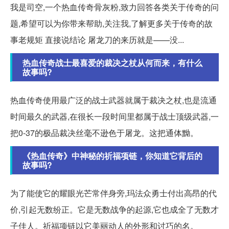
我是司空,一个热血传奇骨灰粉,致力回答各类关于传奇的问
题,希望可以为你带来帮助,关注我,了解更多关于传奇的故
事老规矩 直接说结论 屠龙刀的来历就是——没...
热血传奇战士最喜爱的裁决之杖从何而来，有什么
故事吗?
热血传奇使用最广泛的战士武器就属于裁决之杖,也是流通
时间最久的武器,在很长一段时间里都属于战士顶级武器,一
把0-37的极品裁决丝毫不逊色于屠龙。这把通体黝。
《热血传奇》中神秘的祈福项链，你知道它背后的
故事吗?
为了能使它的耀眼光芒常伴身旁,玛法众勇士付出高昂的代
价,引起无数纷正。它是无数战争的起源,它也成全了无数才
子佳人。祈福项链以它美丽动人的外形和讨巧的名。