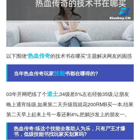
热血传奇
以下围绕“
的技术书在哪买”主题解决网友的困惑
技能
当年热血传奇玩家
书都在哪得的?
道士
03年开网吧练了个
,34级差5%左右经验35级,让朋友
晚上通宵练级,如果第二天升级我就花200RMB买一本,结果
第二天早上起来上号一看还剩4%,把躺沙发上的朋友一。
热血传奇:练这个技能全靠助人为乐，只有尸王才爆
书，低级技能书找玩家买划算吗?