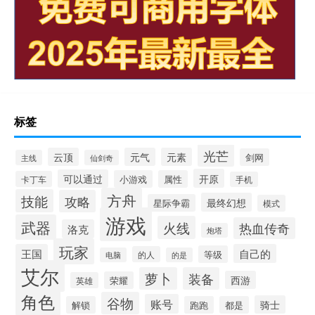
标签
光芒
云顶
元气
元素
剑网
主线
仙剑奇
开原
可以通过
小游戏
属性
卡丁车
手机
方舟
技能
攻略
最终幻想
星际争霸
模式
游戏
武器
火线
热血传奇
洛克
炮塔
玩家
王国
自己的
等级
的人
电脑
的是
艾尔
萝卜
装备
西游
荣耀
英雄
角色
谷物
账号
骑士
解锁
跑跑
都是