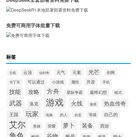
免费可商用字体批量下载
标签
光芒
云顶
元气
元素
剑网
主线
仙剑奇
开原
可以通过
小游戏
属性
卡丁车
手机
方舟
技能
攻略
最终幻想
星际争霸
模式
游戏
武器
火线
热血传奇
洛克
炮塔
玩家
王国
自己的
等级
的人
电脑
的是
艾尔
萝卜
装备
西游
荣耀
英雄
角色
谷物
账号
骑士
解锁
跑跑
都是