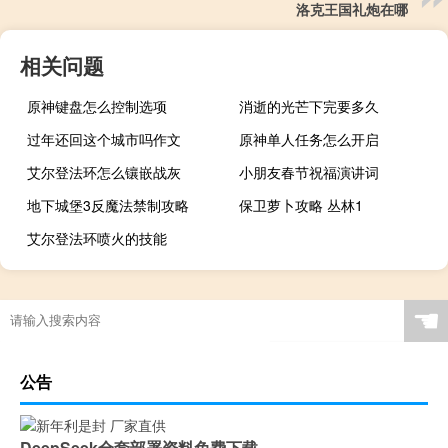
洛克王国礼炮在哪
相关问题
原神键盘怎么控制选项
消逝的光芒下完要多久
过年还回这个城市吗作文
原神单人任务怎么开启
艾尔登法环怎么镶嵌战灰
小朋友春节祝福演讲词
地下城堡3反魔法禁制攻略
保卫萝卜攻略 丛林1
艾尔登法环喷火的技能
☚
公告
DeepSeek全套部署资料免费下载