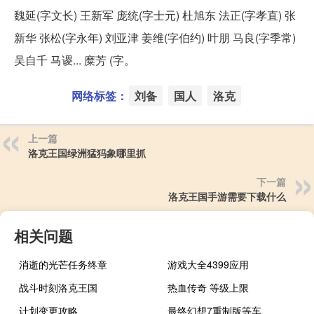
魏延(字文长) 王新军 庞统(字士元) 杜旭东 法正(字孝直) 张
新华 张松(字永年) 刘亚津 姜维(字伯约) 叶朋 马良(字季常)
吴自千 马谡... 糜芳 (字。
网络标签：
刘备
国人
洛克
上一篇
洛克王国绿洲猛犸象哪里抓
下一篇
洛克王国手游需要下载什么
相关问题
消逝的光芒任务终章
游戏大全4399应用
战斗时刻洛克王国
热血传奇 等级上限
计划变更攻略
最终幻想7重制版等车