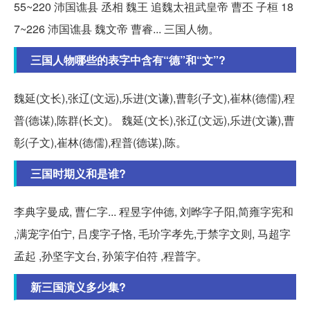
55~220 沛国谯县 丞相 魏王 追魏太祖武皇帝 曹丕 子桓 18
7~226 沛国谯县 魏文帝 曹睿... 三国人物。
三国人物哪些的表字中含有“德”和“文”?
魏延(文长),张辽(文远),乐进(文谦),曹彰(子文),崔林(德儒),程
普(德谋),陈群(长文)。 魏延(文长),张辽(文远),乐进(文谦),曹
彰(子文),崔林(德儒),程普(德谋),陈。
三国时期义和是谁?
李典字曼成, 曹仁字... 程昱字仲德, 刘晔字子阳,简雍字宪和
,满宠字伯宁, 吕虔字子恪, 毛玠字孝先,于禁字文则, 马超字
孟起 ,孙坚字文台, 孙策字伯符 ,程普字。
新三国演义多少集?