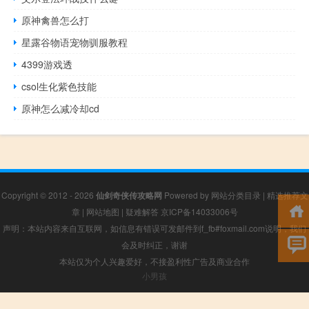
原神禽兽怎么打
星露谷物语宠物驯服教程
4399游戏透
csol生化紫色技能
原神怎么减冷却cd
Copyright © 2012 - 2026
仙剑奇侠传攻略网
Powered by
网站分类目录
|
精选推荐文
章
|
网站地图
|
疑难解答
京ICP备14033006号
声明：本站内容来自互联网，如信息有错误可发邮件到f_fb#foxmail.com说明，我们
会及时纠正，谢谢
本站仅为个人兴趣爱好，不接盈利性广告及商业合作
小男孩