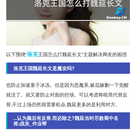
洛克
以下围绕“
王国怎么打魏延长文”主题解决网友的困惑
洛克王国魏延长文是魔攻吗?
也防止加速童子冰冻。但是因为恶魔系,被花嫁删一下觉醒
就没了。就又要防止对面的控场。可以考虑将暗黑代替反
骨,不过上场仍然很需要机会,魏延更多的是利用对方。
...认为脑后有反骨.而必除之?魏延当时尽败蜀中名
将;战东_作业帮