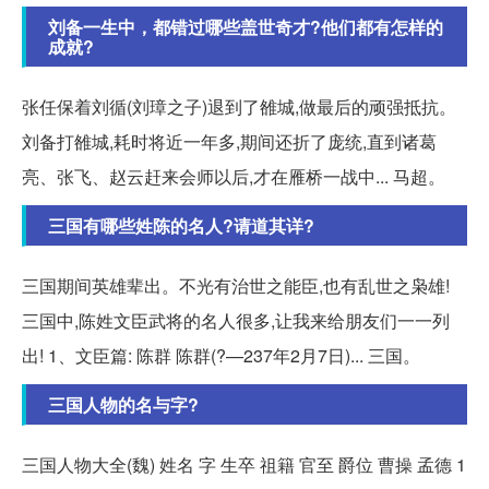
刘备一生中，都错过哪些盖世奇才?他们都有怎样的
成就?
张任保着刘循(刘璋之子)退到了雒城,做最后的顽强抵抗。
刘备打雒城,耗时将近一年多,期间还折了庞统,直到诸葛
亮、张飞、赵云赶来会师以后,才在雁桥一战中... 马超。
三国有哪些姓陈的名人?请道其详?
三国期间英雄辈出。不光有治世之能臣,也有乱世之枭雄!
三国中,陈姓文臣武将的名人很多,让我来给朋友们一一列
出! 1、文臣篇: 陈群 陈群(?—237年2月7日)... 三国。
三国人物的名与字?
三国人物大全(魏) 姓名 字 生卒 祖籍 官至 爵位 曹操 孟德 1