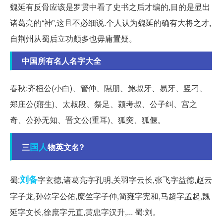
魏延有反骨应该是罗贯中看了史书之后才编的,目的是显出
诸葛亮的“神”,这且不必细说.个人认为魏延的确有大将之才,
自荆州从蜀后立功颇多也毋庸置疑。
中国所有名人名字大全
春秋:齐桓公(小白)、管仲、隰朋、鲍叔牙、易牙、竖刁、
郑庄公(寤生)、太叔段、祭足、颍考叔、公子纠、宫之
奇、公孙无知、晋文公(重耳)、狐突、狐偃。
国人
三
物英文名?
刘备
蜀:
字玄德,诸葛亮字孔明,关羽字云长,张飞字益德,赵云
字子龙,孙乾字公佑,糜竺字子仲,简雍字宪和,马超字孟起,魏
延字文长,徐庶字元直,黄忠字汉升,... 蜀:刘。