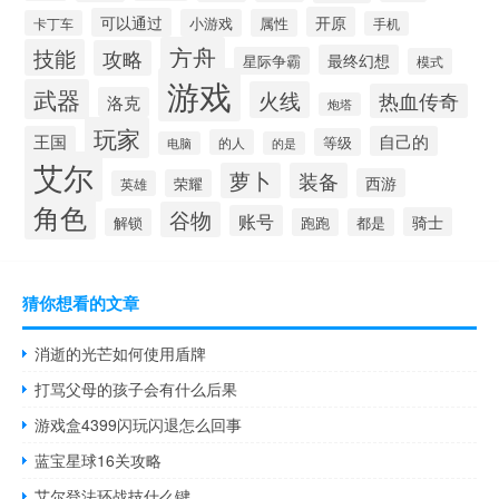
开原
可以通过
小游戏
属性
卡丁车
手机
方舟
技能
攻略
最终幻想
星际争霸
模式
游戏
武器
火线
热血传奇
洛克
炮塔
玩家
王国
自己的
等级
的人
电脑
的是
艾尔
萝卜
装备
西游
荣耀
英雄
角色
谷物
账号
骑士
解锁
跑跑
都是
猜你想看的文章
消逝的光芒如何使用盾牌
打骂父母的孩子会有什么后果
游戏盒4399闪玩闪退怎么回事
蓝宝星球16关攻略
艾尔登法环战技什么键